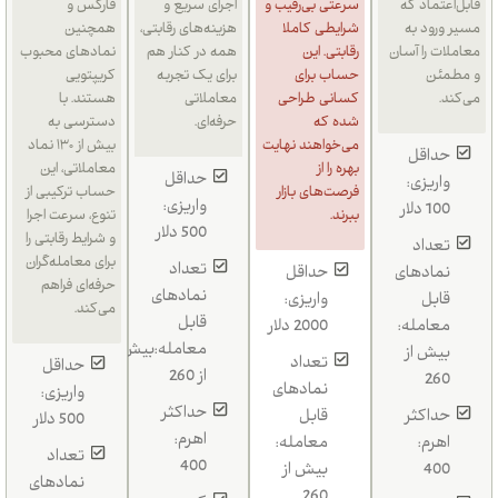
قابل‌اعتماد که
سرعتی بی‌رقیب و
اجرای سریع و
فارکس و
مسیر ورود به
شرایطی کاملا
هزینه‌های رقابتی،
همچنین
معاملات را آسان
رقابتی. این
همه در کنار هم
نمادهای محبوب
و مطمئن
حساب برای
برای یک تجربه
کریپتویی
می‌کند.
کسانی طراحی
معاملاتی
هستند. با
شده که
حرفه‌ای.
دسترسی به
می‌خواهند نهایت
بیش از ۱۳۰ نماد
حداقل
بهره را از
معاملاتی، این
حداقل
واریزی:
فرصت‌های بازار
حساب ترکیبی از
واریزی:
100 دلار
ببرند.
تنوع، سرعت اجرا
500 دلار
و شرایط رقابتی را
تعداد
برای معامله‌گران
تعداد
نمادهای
حداقل
حرفه‌ای فراهم
نمادهای
قابل
واریزی:
می‌کند.
قابل
معامله:
2000 دلار
معامله:بیش
بیش از
تعداد
حداقل
از 260
260
نمادهای
واریزی:
حداکثر
حداکثر
قابل
500 دلار
اهرم:
اهرم:
معامله:
تعداد
400
400
بیش از
نمادهای