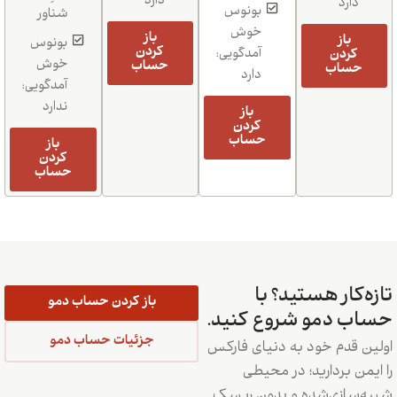
دارد
دارد
بونوس
شناور
خوش
باز
باز
بونوس
کردن
کردن
آمدگویی:
خوش
حساب
حساب
دارد
آمدگویی:
ندارد
باز
کردن
حساب
باز
کردن
حساب
تازه‌کار هستید؟ با
باز کردن حساب دمو
حساب دمو شروع کنید.
جزئیات حساب دمو
اولین قدم خود به دنیای فارکس
را ایمن بردارید؛ در محیطی
شبیه‌سازی‌شده و بدون ریسک