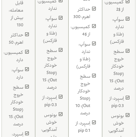
260
کمیسیون:
کمیسیون:
قابل
ندارد
از $2
حداکثر
معامله:
اهرم: 300
بیش از
سواَپ:
سواَپ:
130
ندارد
ندارد
کمیسیون:
(طلا و
(طلا و
از $4
حداکثر
فارکس)
فارکس)
اهرم: 50
سواَپ:
سطح
سطح
ندارد
کمیسیون:
خروج
خروج
(طلا و
دارد
خودکار
خودکار
فارکس)
سواَپ:
(Stop
(Stop
سطح
دارد
Out): 15
Out): 15
خروج
درصد
سطح
درصد
خودکار
خروج
اِسپِرد: از
اِسپِرد: از
(Stop
خودکار
0.3 pip
Out): 10
0.3 pip
(Stop
درصد
بونوس
بونوس
Out): 15
خوش
خوش
اِسپِرد: از
درصد
آمدگویی:
آمدگویی:
0.1 pip
اِسپِرد: