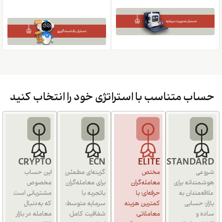
حساب متناسب با استراتژی خود را انتخاب کنید
CRYPTO
ECN
ELITE
STANDARD
شروعی
مختص
گزینه‌ای مطمئن
این حساب
هوشمندانه برای
معامله‌گران
برای معامله‌گران
مخصوص
علاقه‌مندان به
حرفه‌ای؛ با
باتجربه با
مشتریانی است
بازار؛ حسابی
کمترین هزینه
سرمایه متوسط؛
که به‌دنبال
ساده و
معاملاتی،
شفافیت کامل،
معامله در بازار