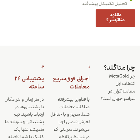
تحلیل تکنیکال پیشرفته
دانلود
متاتریدر 5
چرا متاگلد؟
2.
1.
چرا MetaGold
اجرای فوق‌سریع
پشتیبانی ۲۴
انتخاب اول
معاملات
ساعته
معامله‌گران در
سراسر جهان است؟
با فناوری پیشرفته
در هر زمان و هر مکان
متاگلد، معاملات
با پشتیبان‌ها در
شما، سریع و با حداقل
ارتباط باشید. تیم
لغزش قیمتی اجرا
پشتیبانی چندزبانه ما
می‌شوند. سرعتی که
همیشه تنها یک
در شرایط پرتلاطم
کلیک با شما فاصله