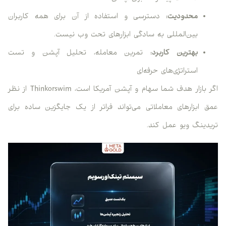
محدودیت:
دسترسی و استفاده از آن برای همه کاربران
بین‌المللی به سادگی ابزارهای تحت وب نیست.
بهترین کاربرد:
تمرین معامله، تحلیل آپشن و تست
استراتژی‌های حرفه‌ای
اگر بازار هدف شما سهام و آپشن آمریکا است، Thinkorswim از نظر
عمق ابزارهای معاملاتی می‌تواند فراتر از یک جایگزین ساده برای
تریدینگ ویو عمل کند.