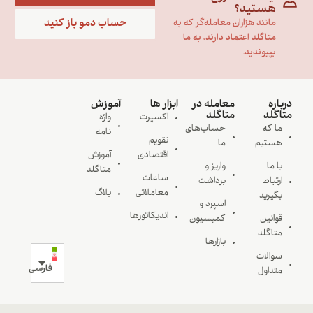
هستید؟
حساب دمو باز کنید
مانند هزاران معامله‌گر که به
متاگلد اعتماد دارند، به ما
بپیوندید.
درباره
معامله در
ابزار ها
آموزش
متاگلد
متاگلد
اکسپرت
واژه
ما که
حساب‌های
نامه
تقویم
هستیم
ما
اقتصادی
آموزش
با ما
واریز و
متاگلد
ساعات
ارتباط
برداشت
معاملاتی
بلاگ
بگیرید
اسپرد و
اندیکاتورها
قوانین
کمیسیون
متاگلد
بازارها
سوالات
فارسی
متداول