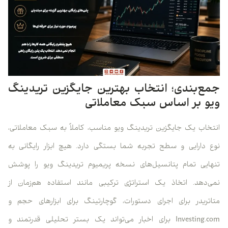
جمع‌بندی؛ انتخاب بهترین جایگزین تریدینگ
ویو بر اساس سبک معاملاتی
انتخاب یک جایگزین تریدینگ ویو مناسب، کاملاً به سبک معاملاتی،
نوع دارایی و سطح تجربه شما بستگی دارد. هیچ ابزار رایگانی به
تنهایی تمام پتانسیل‌های نسخه پریمیوم تریدینگ ویو را پوشش
نمی‌دهد. اتخاذ یک استراتژی ترکیبی مانند استفاده هم‌زمان از
متاتریدر برای اجرای دستورات، گوچارتینگ برای ابزارهای حجم و
Investing.com برای اخبار می‌تواند یک بستر تحلیلی قدرتمند و