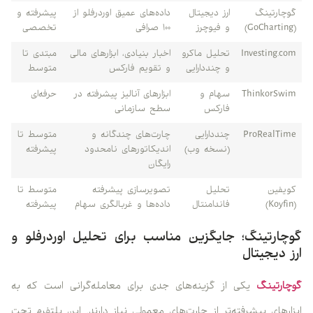
گوچارتینگ
ارز دیجیتال
داده‌های عمیق اوردرفلو از
پیشرفته و
(GoCharting)
و فیوچرز
۱۰۰ صرافی
تخصصی
Investing.com
تحلیل ماکرو
اخبار بنیادی، ابزارهای مالی
مبتدی تا
و چنددارایی
و تقویم فارکس
متوسط
ThinkorSwim
سهام و
ابزارهای آنالیز پیشرفته در
حرفه‌ای
فارکس
سطح سازمانی
ProRealTime
چنددارایی
چارت‌های چندگانه و
متوسط تا
(نسخه وب)
اندیکاتورهای نامحدود
پیشرفته
رایگان
کویفین
تحلیل
تصویرسازی پیشرفته
متوسط تا
(Koyfin)
فاندامنتال
داده‌ها و غربالگری سهام
پیشرفته
گوچارتینگ؛ جایگزین مناسب برای تحلیل اوردرفلو و
ارز دیجیتال
گوچارتینگ
یکی از گزینه‌های جدی برای معامله‌گرانی است که به
ابزارهای پیشرفته‌تر از چارت‌های معمولی نیاز دارند. این پلتفرم تحت