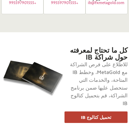
995597901555
+
995597901555
+
ib@fxmetagold.com
كل ما تحتاج لمعرفته
حول شراكة IB
للاطّلاع على فرص الشراكة
مع MetaGold، وخطط IB
المتاحة، والخدمات التي
ستحصل عليها ضمن برنامج
الشراكة، قم بتحميل كتالوج
IB
تحميل كتالوج IB