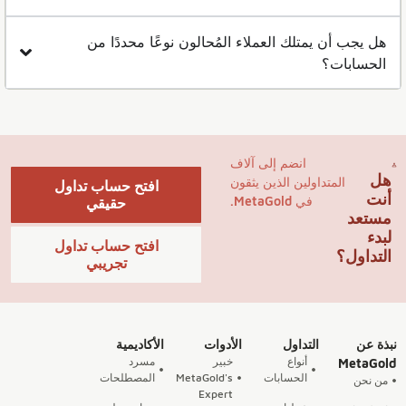
هل يجب أن يمتلك العملاء المُحالون نوعًا محددًا من
الحسابات؟
انضم إلى آلاف
هل
المتداولين الذين يثقون
افتح حساب تداول
أنت
في MetaGold.
حقيقي
مستعد
لبدء
افتح حساب تداول
التداول؟
تجريبي
نبذة عن
التداول
الأدوات
الأكاديمية
أنواع
خبير
مسرد
MetaGold
الحسابات
MetaGold's
المصطلحات
من نحن
Expert