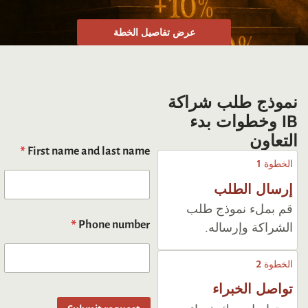
عرض تفاصيل الخطة
نموذج طلب شراكة
IB وخطوات بدء
التعاون
*
First name and last name
الخطوة 1
إرسال الطلب
قم بملء نموذج طلب
*
Phone number
الشراكة وإرساله.
الخطوة 2
تواصل الخبراء