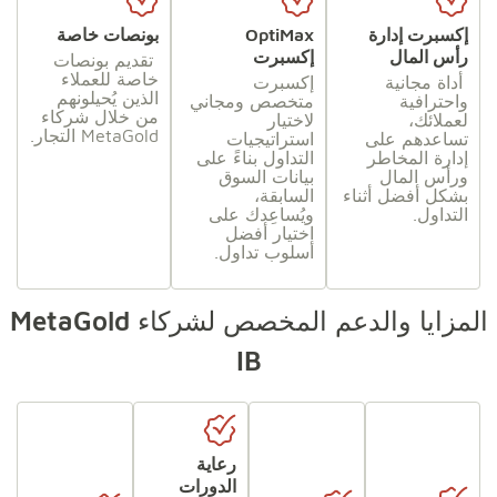
إكسبرت إدارة
OptiMax
بونصات خاصة
رأس المال
إكسبرت
تقديم بونصات
خاصة للعملاء
أداة مجانية
إكسبرت
الذين يُحيلونهم
واحترافية
متخصص ومجاني
من خلال شركاء
لعملائك،
لاختيار
MetaGold التجار.
تساعدهم على
استراتيجيات
إدارة المخاطر
التداول بناءً على
ورأس المال
بيانات السوق
بشكل أفضل أثناء
السابقة،
التداول.
ويُساعِدك على
اختيار أفضل
أسلوب تداول.
المزايا والدعم المخصص لشركاء MetaGold
IB
رعاية
الدورات