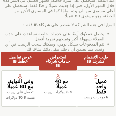
منذ البداية، ستحصل على ميزة خاصة: «شهر العسل في الشراكة»
خلال الشهر الأول، حتى إذا جذبت عميلًا واحدًا فقط، ستحصل على
أعلى مستوى من الريبيت، تمامًا كما في المستوى الأخير من
الخطة، وهو مستوى 80 عميلًا.
المزايا في هذه الشراكة لا تقتصر على شركاء IB فقط:
يحصل عملاؤك أيضًا على خدمات خاصة تساعدك على جذب
العملاء بسهولة أكبر وتمنحهم تجربة أفضل.
تتم المدفوعات بشكل يومي، ويمكنك سحب الريبيت في أي
وقت، مما يضمن أن دخلك يبقى دائمًا متاحًا لك.
طلب الانضمام
استعراض
عرض تفاصيل
كشريك IB
خدمات شركاء
خطط IB
IB
عميل
مع 40
وفي النهاية،
واحد
عميلًا
مع 80 عميلًا
فقط
8.4 دولارات ريبيت
تحصل على ريبيت
6 دولارات ريبيت
بقيمة 10.8 دولارات