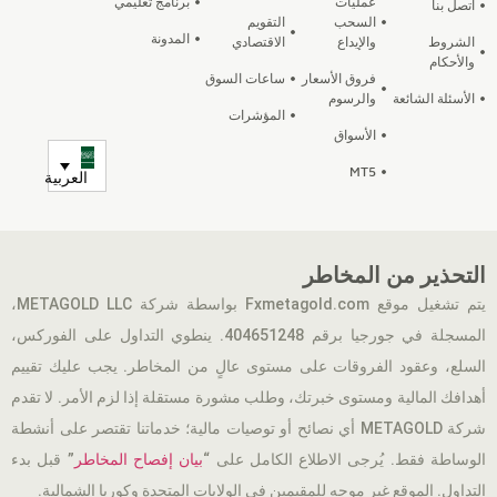
عمليات
برنامج تعليمي
اتصل بنا
السحب
التقويم
المدونة
الشروط
والإيداع
الاقتصادي
والأحكام
فروق الأسعار
ساعات السوق
الأسئلة الشائعة
والرسوم
المؤشرات
الأسواق
MT5
العربية
التحذير من المخاطر
يتم تشغيل موقع Fxmetagold.com بواسطة شركة METAGOLD LLC،
المسجلة في جورجيا برقم 404651248. ينطوي التداول على الفوركس،
السلع، وعقود الفروقات على مستوى عالٍ من المخاطر. يجب عليك تقييم
أهدافك المالية ومستوى خبرتك، وطلب مشورة مستقلة إذا لزم الأمر. لا تقدم
شركة METAGOLD أي نصائح أو توصيات مالية؛ خدماتنا تقتصر على أنشطة
الوساطة فقط. يُرجى الاطلاع الكامل على “
بيان إفصاح المخاطر
” قبل بدء
التداول. الموقع غير موجه للمقيمين في الولايات المتحدة وكوريا الشمالية.