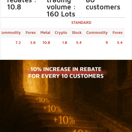
10.8
volume :
customers
160 Lots
STANDARD
Commodity
Forex
Metal
Crypto
Stock
Commodity
Forex
7.2
3.6
10.8
1.8
5.4
9
5.4