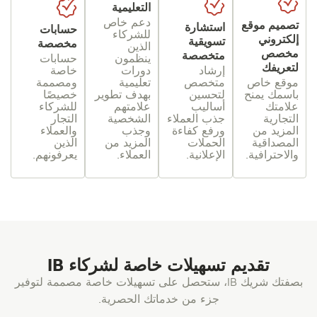
التعليمية
دعم خاص
تصميم موقع
استشارة
حسابات
للشركاء
إلكتروني
تسويقية
مخصصة
الذين
مخصص
متخصصة
ينظمون
حسابات
لتعريفك
إرشاد
دورات
خاصة
موقع خاص
متخصص
تعليمية
ومصممة
باسمك يمنح
لتحسين
بهدف تطوير
خصيصًا
علامتك
أساليب
علامتهم
للشركاء
التجارية
جذب العملاء
الشخصية
التجار
المزيد من
ورفع كفاءة
وجذب
والعملاء
المصداقية
الحملات
المزيد من
الذين
والاحترافية.
الإعلانية.
العملاء.
يعرفونهم.
تقديم تسهيلات خاصة لشركاء IB
بصفتك شريك IB، ستحصل على تسهيلات خاصة مصممة لتوفير
جزء من خدماتك الحصرية.