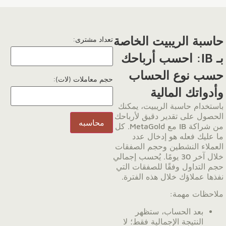
حاسبة الريبيت الخاصة
تعداد مشتری:
بـ IB: احسب أرباحك
حسب نوع الحساب
حجم معاملات (لات):
وأدواتك المالية
باستخدام حاسبة الريبيت، يمكنك
الحصول على تقدير دقيق لأرباحك
محاسبه
من شراكة IB مع MetaGold. كل
ما عليك فعله هو إدخال عدد
العملاء النشطين وحجم الصفقات
خلال آخر 30 يومًا. يُحسب إجمالي
حجم التداول وفقًا للصفقات التي
نفذها عملاؤك خلال هذه الفترة.
ملاحظات مهمة:
بعد الحساب، ستظهر
النتيجة الإجمالية فقط؛ لا