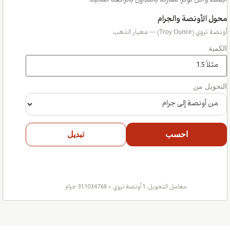
أبسط وأقل توترًا مقارنة بالتداول بالرافعة المالية.
محول الأونصة والجرام
أونصة تروي (Troy Ounce) — معيار الذهب
الكمية
التحويل من
احسب
تبديل
معامل التحويل: 1 أونصة تروي = 31.1034768 جرام