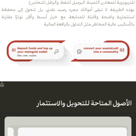
للتريويزية للمعادن الثمينة، البرميل للنفط، والرطل للنحاس).
بهذه الطريقة، لا تبقى أموالك مجرد رصيد نقدي، بل تتحول إلى محفظة
استثمارية واضحة وقابلة للمتابعة، مع خيار أبسط وأقل توترًا مقارنة
بالأساليب عالية المخاطر مثل التداول بالرافعة المالية.
الأصول المتاحة للتحويل والاستثمار