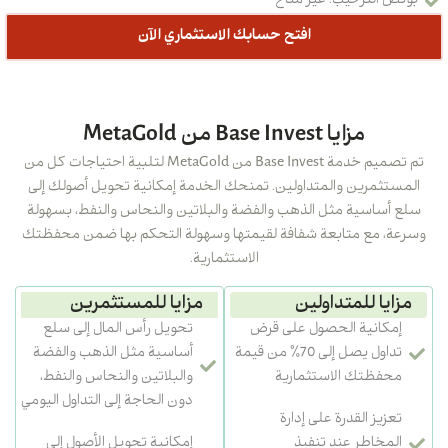
بونص الترحيب: غير متاح
افتح حسابك الاستثماري الآن
مزایا Base Invest من MetaGold
تم تصميم خدمة Base Invest من MetaGold لتلبية احتياجات كل من
المستثمرين والمتداولين. تمنحك الخدمة إمكانية تحويل أصولك إلى
سلع أساسية مثل الذهب والفضة والبلاتين والنحاس والنفط، بسهولة
وسرعة، مع متابعة شفافة لقيمتها وسهولة التحكم بها ضمن محفظتك
الاستثمارية.
مزایا للمتداولين
مزایا للمستثمرين
إمكانية الحصول على قرض
تحويل رأس المال إلى سلع
تداول يصل إلى 70٪ من قيمة
أساسية مثل الذهب والفضة
محفظتك الاستثمارية
والبلاتين والنحاس والنفط،
دون الحاجة إلى التداول اليومي
تعزيز القدرة على إدارة
المخاطر عند تنفيذ
إمكانية تحويل الأصول إلى