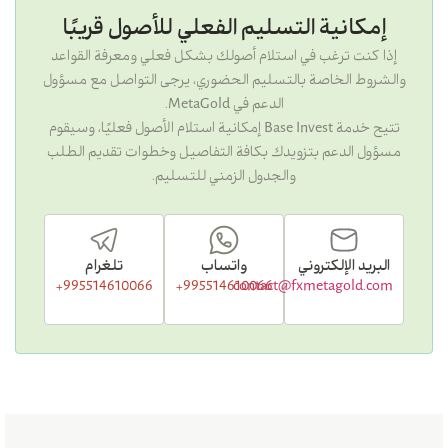
إمكانية التسليم الفعلي للأصول قريبًا
إذا كنت ترغب في استلام أصولك بشكل فعلي ومعرفة القواعد
والشروط الخاصة بالتسليم الحضوري، يرجى التواصل مع مسؤول
الدعم في MetaGold.
تتيح خدمة Base Invest إمكانية استلام الأصول فعليًا، وسيقوم
مسؤول الدعم بتزويدك بكافة التفاصيل وخطوات تقديم الطلب
والجدول الزمني للتسليم.
البريد الإلكتروني
واتساب
تلغرام
995514610066+
995514610066+
contact@fxmetagold.com