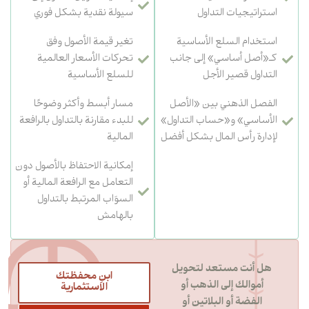
استراتيجيات التداول
سيولة نقدية بشكل فوري
استخدام السلع الأساسية
تغير قيمة الأصول وفق
كـ«أصل أساسي» إلى جانب
تحركات الأسعار العالمية
التداول قصير الأجل
للسلع الأساسية
الفصل الذهني بين «الأصل
مسار أبسط وأكثر وضوحًا
الأساسي» و«حساب التداول»
للبدء مقارنة بالتداول بالرافعة
لإدارة رأس المال بشكل أفضل
المالية
إمكانية الاحتفاظ بالأصول دون
التعامل مع الرافعة المالية أو
السوَاب المرتبط بالتداول
بالهامش
هل أنت مستعد لتحويل
ابنِ محفظتك
أموالك إلى الذهب أو
الاستثمارية
الفضة أو البلاتين أو