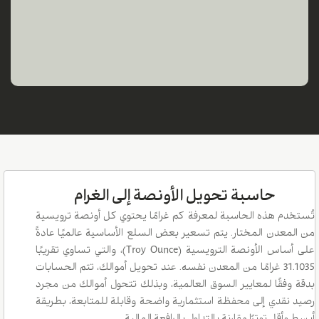
حاسبة تحويل الأونصة إلى الغرام
تُستخدم هذه الحاسبة لمعرفة كم غرامًا يحتوي كل أونصة ترويسية
من المعدن المختار. يتم تسعير بعض السلع الأساسية عالميًا عادةً
على أساس الأونصة الترويسية (Troy Ounce)، والتي تساوي تقريبًا
31.1035 غرامًا من المعدن نفسه. عند تحويل أموالك، تتم الحسابات
بدقة وفقًا لمعايير السوق العالمية، وبذلك تتحول أموالك من مجرد
رصيد نقدي إلى محفظة استثمارية واضحة وقابلة للمتابعة، بطريقة