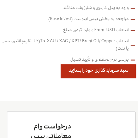
 به پنل کاربری و شارژ ولت متاگلد
عه به بخش بیس اینوست (Base Invest)
Fr و وارد کردن مبلغ
انتخاب To: XAU / XAG / XPT/ Brent Oil/ Copper(طلا،نقره،پلاتین، مس
فت)
ی نرخ لحظه‌ای و تأیید تبدیل
 سرمایه‌گذاری خود را بسازید
درخواست وام
معاملاتی بِیس