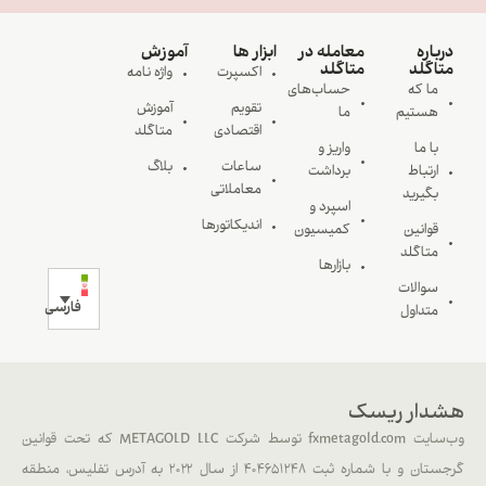
ره
معامله در
ابزار ها
آموزش
گلد
متاگلد
اکسپرت
واژه نامه
ا که
حساب‌های
تقویم
آموزش
ستیم
ما
اقتصادی
متاگلد
 ما
واریز و
ساعات
بلاگ
تباط
برداشت
معاملاتی
گیرید
اسپرد و
اندیکاتورها
وانین
کمیسیون
تاگلد
بازارها
والات
فارسی
تداول
ار ریسک
وب‌سایت fxmetagold.com توسط شرکت METAGOLD LLC که تحت قوانین
گرجستان و با شماره ثبت ۴۰۴۶۵۱۲۴۸ از سال ۲۰۲۲ به آدرس تفلیس، منطقه