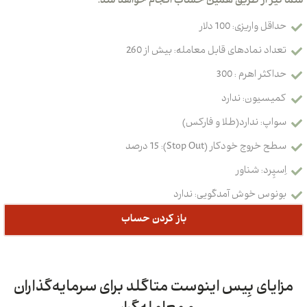
 از طریق همین حساب انجام خواهد شد.
واریزی: 100 دلار
د نمادهای قابل معامله: بیش از 260
ر اهرم : 300
سیون: ندارد
پ: ندارد(طلا و فارکس)
وج خودکار (Stop Out): 15 درصد
ِرد: شناور
وس خوش آمدگویی: ندارد
باز کردن حساب
ای بِیس اینوست متاگلد برای سرمایه‌گذاران