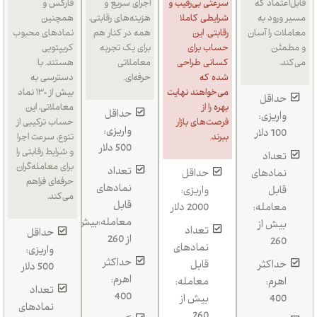
قابل‌اعتماد که
سرعتی بی‌رقیب و
اجرای سریع و
فارکس و
مسیر ورود به
شرایطی کاملا
هزینه‌های رقابتی،
همچنین
معاملات را آسان
رقابتی. این
همه در کنار هم
نمادهای محبوب
و مطمئن
حساب برای
برای یک تجربه
کریپتویی
می‌کند.
کسانی طراحی
معاملاتی
هستند. با
شده که
حرفه‌ای.
دسترسی به
می‌خواهند نهایت
بیش از ۱۳۰ نماد
حداقل
بهره را از
معاملاتی، این
حداقل
واریزی:
فرصت‌های بازار
حساب ترکیبی از
واریزی:
100 دلار
ببرند.
تنوع، سرعت اجرا
500 دلار
و شرایط رقابتی را
تعداد
برای معامله‌گران
تعداد
نمادهای
حداقل
حرفه‌ای فراهم
نمادهای
قابل
واریزی:
می‌کند.
قابل
معامله:
2000 دلار
معامله:بیش
بیش از
تعداد
حداقل
از 260
260
نمادهای
واریزی:
حداکثر
حداکثر
قابل
500 دلار
اهرم:
اهرم:
معامله:
تعداد
400
400
بیش از
نمادهای