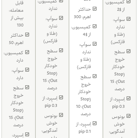
260
کمیسیون:
کمیسیون:
قابل
ندارد
از $2
حداکثر
معامله:
اهرم: 300
بیش از
سواَپ:
سواَپ:
130
ندارد
ندارد
کمیسیون:
(طلا و
(طلا و
از $4
حداکثر
فارکس)
فارکس)
اهرم: 50
سواَپ:
سطح
سطح
ندارد
کمیسیون:
خروج
خروج
(طلا و
دارد
خودکار
خودکار
فارکس)
سواَپ:
(Stop
(Stop
سطح
دارد
Out): 15
Out): 15
خروج
درصد
سطح
درصد
خودکار
خروج
اِسپِرد: از
اِسپِرد: از
(Stop
خودکار
0.3 pip
Out): 10
0.3 pip
(Stop
درصد
بونوس
بونوس
Out): 15
خوش
خوش
اِسپِرد: از
درصد
آمدگویی:
آمدگویی:
0.1 pip
اِسپِرد: