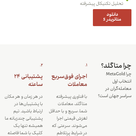
تحلیل تکنیکال پیشرفته
دانلود
متاتریدر 5
چرا متاگلد؟
2.
1.
چرا MetaGold
اجرای فوق‌سریع
پشتیبانی ۲۴
انتخاب اول
معاملات
ساعته
معامله‌گران در
سراسر جهان است؟
با فناوری پیشرفته
در هر زمان و هر مکان
متاگلد، معاملات
با پشتیبان‌ها در
شما، سریع و با حداقل
ارتباط باشید. تیم
لغزش قیمتی اجرا
پشتیبانی چندزبانه ما
می‌شوند. سرعتی که
همیشه تنها یک
در شرایط پرتلاطم
کلیک با شما فاصله