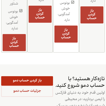
دارد
دارد
بونوس
شناور
خوش
باز
باز
بونوس
کردن
کردن
آمدگویی:
خوش
حساب
حساب
دارد
آمدگویی:
ندارد
باز
کردن
حساب
باز
کردن
حساب
تازه‌کار هستید؟ با
باز کردن حساب دمو
حساب دمو شروع کنید.
جزئیات حساب دمو
اولین قدم خود به دنیای فارکس
را ایمن بردارید؛ در محیطی
شبیه‌سازی‌شده و بدون ریسک