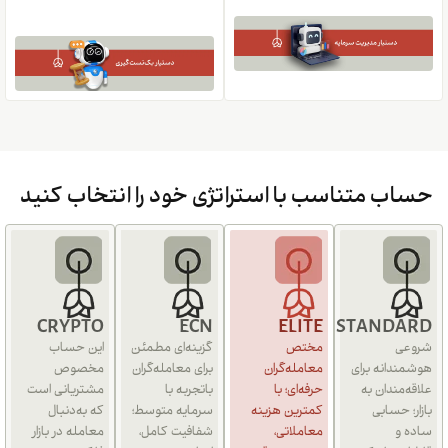
حساب متناسب با استراتژی خود را انتخاب کنید
CRYPTO
ECN
ELITE
STANDARD
شروعی
مختص
گزینه‌ای مطمئن
این حساب
هوشمندانه برای
معامله‌گران
برای معامله‌گران
مخصوص
علاقه‌مندان به
حرفه‌ای؛ با
باتجربه با
مشتریانی است
بازار؛ حسابی
کمترین هزینه
سرمایه متوسط؛
که به‌دنبال
ساده و
معاملاتی،
شفافیت کامل،
معامله در بازار