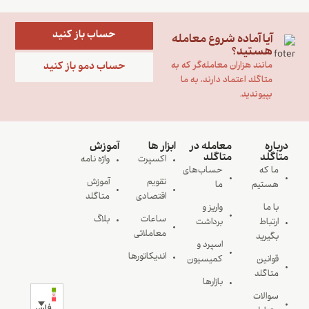
حساب باز کنید
آیا آماده شروع معامله
هستید؟
حساب دمو باز کنید
مانند هزاران معامله‌گر که به
متاگلد اعتماد دارند، به ما
بپیوندید.
درباره
معامله در
ابزار ها
آموزش
متاگلد
متاگلد
اکسپرت
واژه نامه
ما که
حساب‌های
تقویم
آموزش
هستیم
ما
اقتصادی
متاگلد
با ما
واریز و
ساعات
بلاگ
ارتباط
برداشت
معاملاتی
بگیرید
اسپرد و
اندیکاتورها
قوانین
کمیسیون
متاگلد
بازارها
سوالات