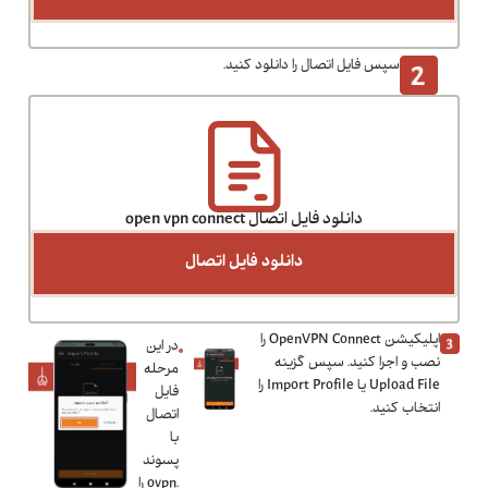
سپس فایل اتصال را دانلود کنید.
دانلود فایل اتصال open vpn connect
دانلود فایل اتصال
اپلیکیشن OpenVPN Connect را
در این
نصب و اجرا کنید. سپس گزینه
مرحله
Upload File یا Import Profile را
فایل
انتخاب کنید.
اتصال
با
پسوند
.ovpn را