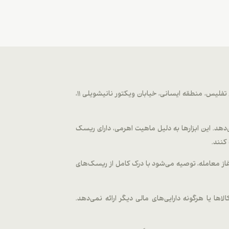
وب‌سایت fxmetagold.com توسط شرکت METAGOLD LLC که تحت قوانین گرجستان و با شماره ثبت ۴۰۴۶۵۱۲۴۸ از سال ۲۰۲۲ به آدرس تفلیس، منطقه ایسانی، خیابان ویکتور نانیشویلی 11،
 دیجیتال، فلزات و اختیار معاملات ارائه می‌دهد. این ابزارها به دلیل ماهیت اهرمی، دارای ریسک
کنند.
غاز معامله، توصیه می‌شود با درک کامل از ریسک‌های
لاها یا هرگونه دارایی‌های مالی دیگر ارائه نمی‌دهد.