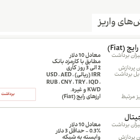
‌های واریز
ج (Fiat)
زان برداشت
معادل 10 دلار
مطابق با کارمزد بانک
 پردازش
2 الی 3 روز کاری
ابل برداشت
IRR (ریالی) USD ، AED ،
RUB ، CNY ، TRY ، IQD ،
KWD و غیره.
برداشت
ز مرتبط
ارزهای رایج (Fiat)
یتال
زان برداشت
معادل 10 دلار
0.3% - حداقل 3 دلار
 پردازش
وابسته به شبکه