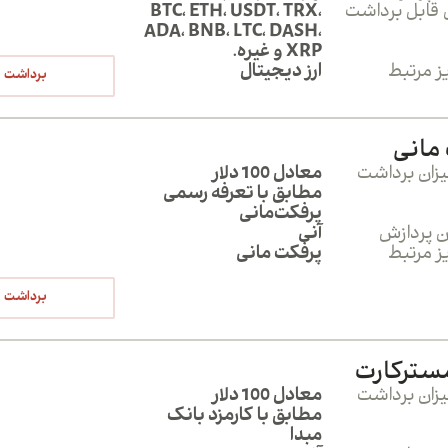
ی قابل برداشت
BTC، ETH، USDT، TRX،
ADA، BNB، LTC، DASH،
XRP و غیره.
ز مرتبط
ارز دیجیتال
برداشت
مانی
زان برداشت
معادل 100 دلار
مطابق با تعرفه رسمی
پرفکت‌مانی
 پردازش
آنی
ز مرتبط
پرفکت مانی
برداشت
 مسترکارت
زان برداشت
معادل 100 دلار
مطابق با کارمزد بانک
مبدا