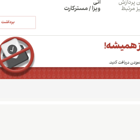
 پردازش
آنی
ز مرتبط
ویزا / مسترکارت
برداشت