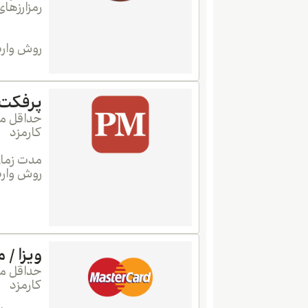
رمزارزها
روش واری
پرفکت 
حداقل می
کارمزد
مدت زمان
روش واری
ویزا /
حداقل می
کارمزد