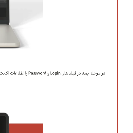
در مرحله بعد در فیلدهای Login و Password را اطلاعات اکانت معاملاتی خود را وارد و روی Finish جهت اتصال اکانت کلیک کنید.