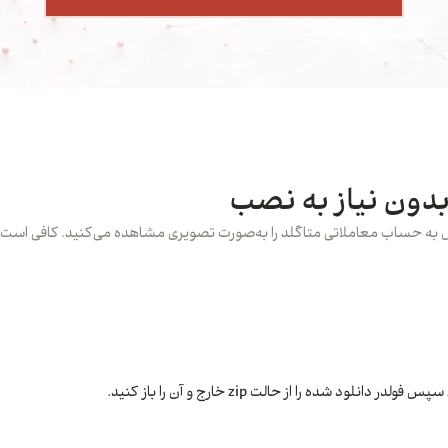
مراحل دانلود، اجرای نسخه بدون نیاز به نصب متاتریدر 5 و اتصال به حساب معاملاتی متاگلد را به‌صورت تصویری 
 شده را از حالت zip خارج و آن را باز کنید.