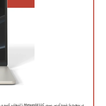
در پنجره باز شده آدرس سرور Metagold LLC را انتخاب کنید و روی گزینه Next کلیک کنید.