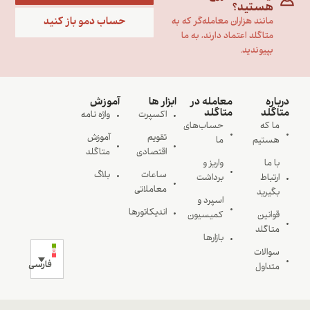
هستید؟
حساب دمو باز کنید
مانند هزاران معامله‌گر که به
متاگلد اعتماد دارند، به ما
بپیوندید.
درباره
معامله در
ابزار ها
آموزش
متاگلد
متاگلد
اکسپرت
واژه نامه
ما که
حساب‌های
تقویم
آموزش
هستیم
ما
اقتصادی
متاگلد
با ما
واریز و
ساعات
بلاگ
ارتباط
برداشت
معاملاتی
بگیرید
اسپرد و
اندیکاتورها
قوانین
کمیسیون
متاگلد
بازارها
سوالات
فارسی
متداول