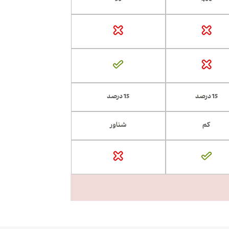
50
400
15 درصد
15 درصد
کم
شناور