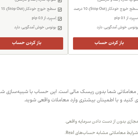
واَپ: ندارد (طلا و فارکس)
سواَپ: ندارد (طلا و فارکس)
طح خروج خودکار (Stop Out): 10 درصد
سطح خروج خودکار (Stop Out): 15 درصد
سپِرد: از 0.1 pip
اِسپِرد: از 0.3 pip
ونوس خوش آمدگویی: دارد
بونوس خوش آمدگویی: دارد
باز کردن حساب
باز کردن حساب
معاملاتی شما بدون ریسک مالی است. این حساب با شبیه‌سازی شرایط
زی کنید و با اطمینان بیشتری وارد معاملات واقعی شوید.
جازی بدون از دست دادن سرمایه واقعی.
شرایط معاملاتی مشابه حساب‌های Real.