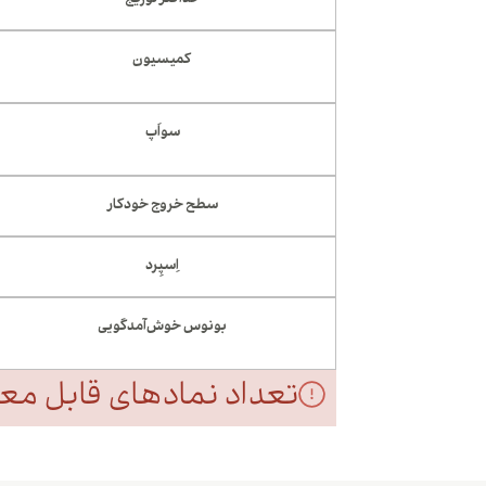
حداکثر لوریج
کمیسیون
سواَپ
سطح خروج خودکار
اِسپِرد
بونوس خوش‌آمدگویی
تعداد نمادهای قابل معامل