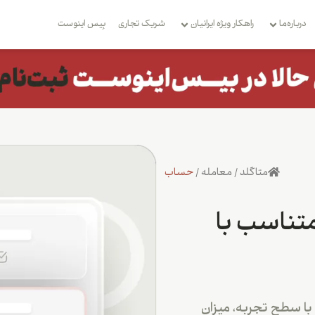
درباره‌ما
راهکار ویژه ایرانیان
شریک تجاری
بِیس اینوست
متاگلد
/
معامله
/
حساب
تناسب با
با سطح تجربه، میزان