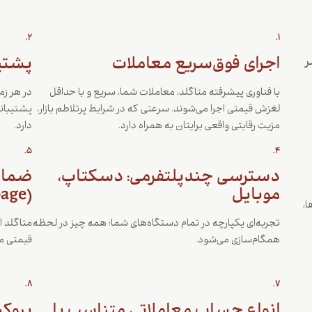
2.
1.
اجرای فوق‌سریع معاملات
پشتیبانی
سر
با فناوری پیشرفته متاگلد، معاملات شما، سریع و با حداقل
در هر زم
لغزش قیمتی اجرا می‌شوند. سرعتی که در شرایط پرتلاطم بازار،
پشتیبان
مزیت رقابتی واقعی برایتان به همراه دارد.
دارد.
5.
4.
دسترسی چندپلتفرمی: دسکتاپ،
ضمانت
موبایل
(Slippage)
ا،
تجربه‌ای یکپارچه در تمام دستگاه‌های شما؛ همه چیز در لحظه
متاگلد ا
همگام‌سازی می‌شود.
قیمتی من
8.
7.
انواع حساب معاملاتی متناسب با
بروکر