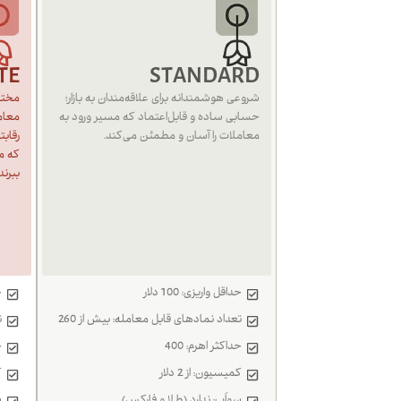
TE
STANDARD
شروعی هوشمندانه برای علاقه‌مندان به بازار؛
مختص
حسابی ساده و قابل‌اعتماد که مسیر ورود به
معامل
معاملات را آسان و مطمئن می‌کند.
رقاب
که می
ببرند.
حداقل واریزی: 100 دلار
ح
تعداد نمادهای قابل معامله: بیش از 260
ت
حداکثر اهرم: 400
ح
کمیسیون: از 2 دلار
ک