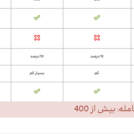
300
400
15 درصد
10 درصد
کم
بسیار کم
ه: بیش از 400