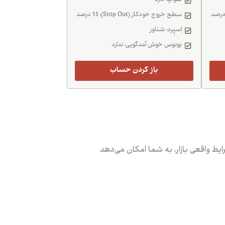
سواَپ: دارد
سطح خروج خودکار (Stop Out): 15 درصد
اِسپِرد: شناور
بونوس خوش آمدگویی: ندارد
باز کردن حساب
 واقعی بازار، به شما امکان می‌دهد