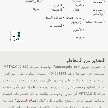
عمليات
برنامج تعليمي
اتصل بنا
السحب
التقويم
المدونة
الشروط
والإيداع
الاقتصادي
والأحكام
فروق الأسعار
ساعات السوق
الأسئلة الشائعة
والرسوم
المؤشرات
الأسواق
MT5
العربية
التحذير من المخاطر
يتم تشغيل موقع Fxmetagold.com بواسطة شركة METAGOLD LLC،
المسجلة في جورجيا برقم 404651248. ينطوي التداول على الفوركس،
السلع، وعقود الفروقات على مستوى عالٍ من المخاطر. يجب عليك تقييم
أهدافك المالية ومستوى خبرتك، وطلب مشورة مستقلة إذا لزم الأمر. لا تقدم
شركة METAGOLD أي نصائح أو توصيات مالية؛ خدماتنا تقتصر على أنشطة
الوساطة فقط. يُرجى الاطلاع الكامل على “
بيان إفصاح المخاطر
” قبل بدء
التداول. الموقع غير موجه للمقيمين في الولايات المتحدة وكوريا الشمالية.