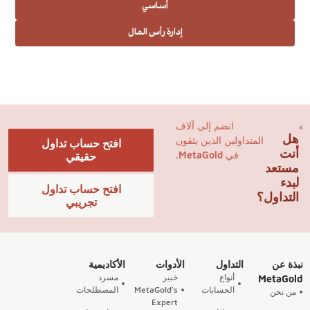
أساسي
إدارة رأس المال
انضم إلى آلاف
هل
المتداولين الذين يثقون
افتح حساب تداول
أنت
في MetaGold.
حقيقي
مستعد
لبدء
افتح حساب تداول
التداول؟
تجريبي
نبذة عن
التداول
الأدوات
الأكاديمية
أنواع
خبير
مسرد
MetaGold
الحسابات
MetaGold's
المصطلحات
من نحن
Expert