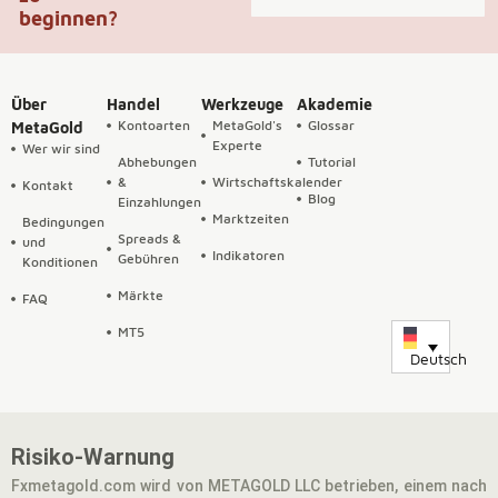
beginnen?
Über
Handel
Werkzeuge
Akademie
Kontoarten
MetaGold's
Glossar
MetaGold
Experte
Wer wir sind
Abhebungen
Tutorial
&
Wirtschaftskalender
Kontakt
Blog
Einzahlungen
Marktzeiten
Bedingungen
Spreads &
und
Indikatoren
Gebühren
Konditionen
Märkte
FAQ
MT5
Deutsch
Risiko-Warnung
Fxmetagold.com wird von METAGOLD LLC betrieben, einem nach