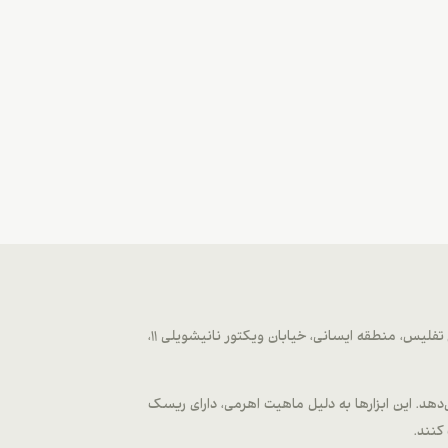
وب‌سایت fxmetagold.com توسط شرکت METAGOLD LLC که تحت قوانین گرجستان و با شماره ثبت ۴۰۴۶۵۱۲۴۸ از سال ۲۰۲۲ به آدرس تفلیس، منطقه ایسانی، خیابان ویکتور نانیشویلی 11،
 دیجیتال، فلزات و اختیار معاملات ارائه می‌دهد. این ابزارها به دلیل ماهیت اهرمی، دارای ریسک
کنند.