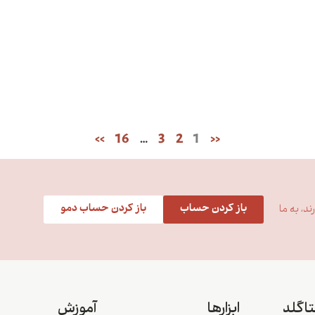
>>
16
…
3
2
1
<<
باز کردن حساب
باز کردن حساب دمو
د، به ما
تاگلد
ابزارها
آموزش