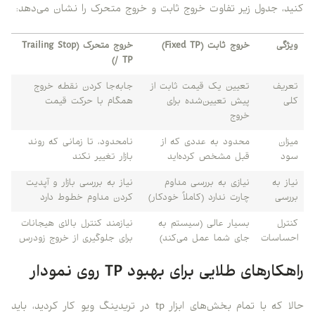
کنید، جدول زیر تفاوت خروج ثابت و خروج متحرک را نشان می‌دهد:
ویژگی
خروج ثابت (Fixed TP)
خروج متحرک (Trailing Stop
/ TP)
تعریف
تعیین یک قیمت ثابت از
جابه‌جا کردن نقطه خروج
کلی
پیش تعیین‌شده برای
همگام با حرکت قیمت
خروج
میزان
محدود به عددی که از
نامحدود، تا زمانی که روند
سود
قبل مشخص کرده‌اید
بازار تغییر نکند
نیاز به
نیازی به بررسی مداوم
نیاز به بررسی بازار و آپدیت
بررسی
چارت ندارد (کاملاً خودکار)
کردن مداوم خطوط دارد
کنترل
بسیار عالی (سیستم به
نیازمند کنترل بالای هیجانات
احساسات
جای شما عمل می‌کند)
برای جلوگیری از خروج زودرس
راهکارهای طلایی برای بهبود TP روی نمودار
حالا که با تمام بخش‌های ابزار tp در تریدینگ ویو کار کردید، باید