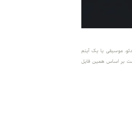
ل می‌تواند تصویر، ویدئو، موسیقی یا یک آیتم
نسخه نهایی و باکیفیت فایل را بارگذاری کنید؛ چون NFT قرار است بر اساس همین فایل