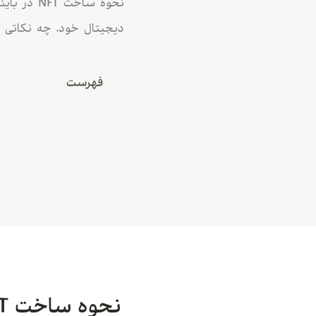
نحوه ساخت
دیجیتال خود، چه نکاتی را
فهرست
نحوه ساخت NFT در بایننس