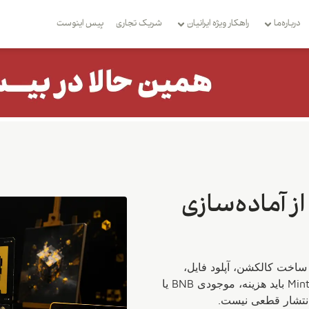
درباره‌ما
راهکار ویژه ایرانیان
شریک تجاری
بِیس اینوست
بایننس از آماده‌سازی
 NFT در بایننس با ورود به Binance NFT، انتخاب Create، ساخت کالکشن، آپلود فایل،
تکمیل نام، توضیحات، شبکه و Properties انجام می‌شود. پیش از Mint باید هزینه، موجودی BNB یا