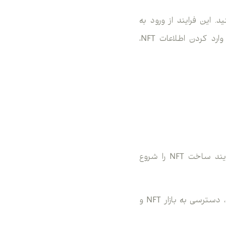
یل کنید. این فرایند از ورود به
حساب بایننس و انتخاب گزینه Create شروع می‌شود و با ساخت کالکشن، آپلود فایل، وارد کردن اطلاعات NFT،
3. در این قسمت می‌توانید از طریق گزینه Create یا بخش مربوط به آثار ساخته‌شده، فرایند ساخت NFT را شروع
4. اگر برای اولین بار از این بخش استفاده می‌کنید، بهتر است قبل از ادامه، وضعیت حساب، دسترسی به بازار NFT و