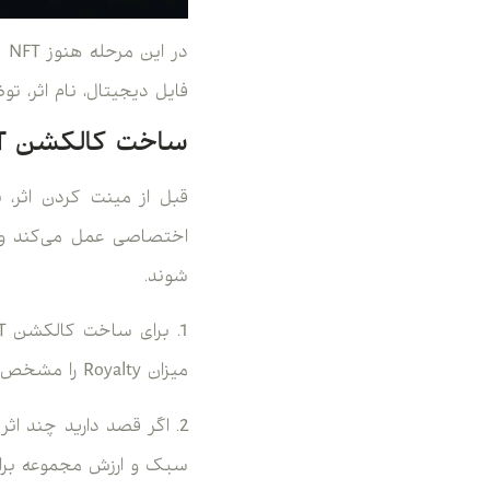
در
فایل دیجیتال، نام اثر، ت
ساخت کالکشن NFT در بایننس
شوند.
میزان Royalty را مشخص کنید.
2. اگر قصد دارید چند ا
سبک و ارزش مجموعه برای 