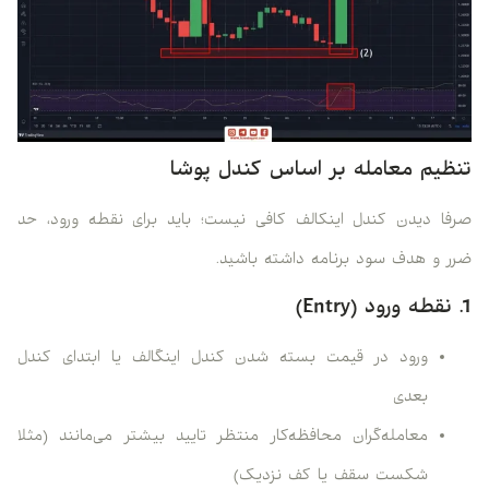
تنظیم معامله بر اساس کندل پوشا
صرفا دیدن کندل اینکالف کافی نیست؛ باید برای نقطه ورود، حد
ضرر و هدف سود برنامه داشته باشید.
1. نقطه ورود (Entry)
ورود در قیمت بسته شدن کندل اینگالف یا ابتدای کندل
بعدی
معامله‌گران محافظه‌کار منتظر تایید بیشتر می‌مانند (مثلا
شکست سقف یا کف نزدیک)