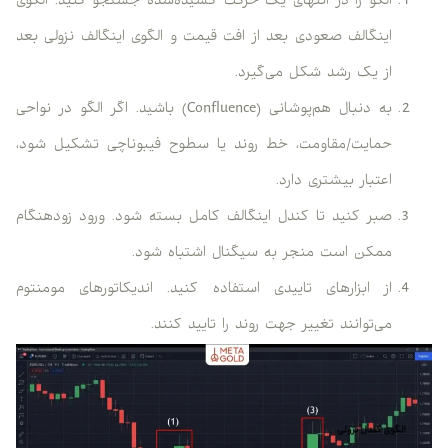
الگو را در انتهای یک حرکت کشیده‌شده جستجو کنید. الگوی
اینگالف صعودی بعد از افت قیمت و الگوی اینگالف نزولی بعد
از یک رشد شکل می‌گیرد.
به دنبال هم‌پوشانی (Confluence) باشید. اگر الگو در نواحی
حمایت/مقاومت، خط روند یا سطوح فیبوناچی تشکیل شود،
اعتبار بیشتری دارد.
صبر کنید تا کندل اینگالف کامل بسته شود. ورود زودهنگام
ممکن است منجر به سیگنال اشتباه شود.
از ابزارهای تاییدی استفاده کنید. اندیکاتورهای مومنتوم
می‌توانند تغییر جهت روند را تایید کنند.