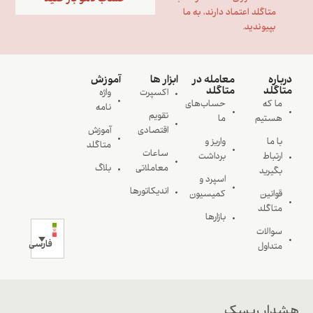
متاگلد اعتماد دارند، به ما
بپیوندید.
درباره
معامله در
ابزار ها
آموزش
متاگلد
متاگلد
اکسپرت
واژه
ما که
حساب‌های
نامه
تقویم
هستیم
ما
اقتصادی
آموزش
با ما
واریز و
متاگلد
ساعات
ارتباط
برداشت
معاملاتی
بلاگ
بگیرید
اسپرد و
اندیکاتورها
قوانین
کمیسیون
متاگلد
بازارها
سوالات
فارسی
متداول
هشدار ریسک