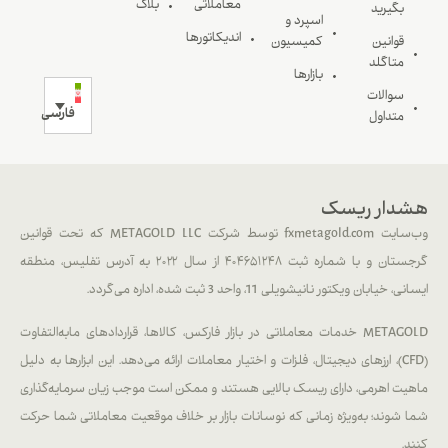
معاملاتی
بلاگ
بگیرید
اسپرد و
اندیکاتورها
قوانین
کمیسیون
متاگلد
بازارها
سوالات
فارسی
متداول
هشدار ریسک
وب‌سایت fxmetagold.com توسط شرکت METAGOLD LLC که تحت قوانین
گرجستان و با شماره ثبت ۴۰۴۶۵۱۲۴۸ از سال ۲۰۲۲ به آدرس تفلیس، منطقه
ایسانی، خیابان ویکتور نانیشویلی 11، واحد 3 ثبت شده، اداره می‌گردد.
METAGOLD خدمات معاملاتی در بازار فارکس، کالاها، قراردادهای مابه‌التفاوت
(CFD)، ارزهای دیجیتال، فلزات و اختیار معاملات ارائه می‌دهد. این ابزارها به دلیل
ماهیت اهرمی، دارای ریسک بالایی هستند و ممکن است موجب زیان سرمایه‌گذاری
شما شوند؛ به‌ویژه زمانی که نوسانات بازار بر خلاف موقعیت معاملاتی شما حرکت
کنند.