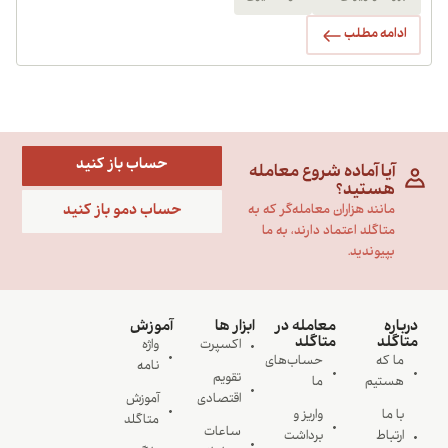
ادامه مطلب
حساب باز کنید
آیا آماده شروع معامله
هستید؟
حساب دمو باز کنید
مانند هزاران معامله‌گر که به
متاگلد اعتماد دارند، به ما
بپیوندید.
درباره
معامله در
ابزار ها
آموزش
متاگلد
متاگلد
اکسپرت
واژه
ما که
حساب‌های
نامه
تقویم
هستیم
ما
اقتصادی
آموزش
با ما
واریز و
متاگلد
ساعات
ارتباط
برداشت