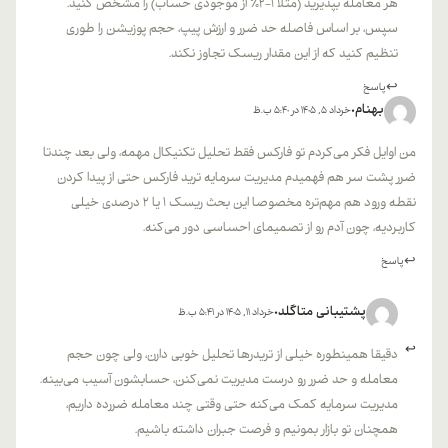
هر معامله بپذیرید (مثلا ۱-۲% از موجودی حساب) را مشخص کنید.
سپس، بر اساس فاصله حد ضرر و ارزش پیپ، حجم پوزیشن را طوری
تنظیم کنید که از این مقدار ریسک تجاوز نکند.
پاسخ
بهنام
خرداد 5, 1405 در 5:40 ب.ظ
من اوایل فکر می‌کردم تو فارکس فقط تحلیل تکنیکال مهمه، ولی بعد چندتا
ضرر پشت سر هم فهمیدم مدیریت سرمایه ترید فارکس حتی از پیدا کردن
نقطه ورود هم مهم‌تره مخصوصا این بحث ریسک ۱ یا ۲ درصدی خیلی
کاربردیه، چون آدم رو از تصمیمای احساسی دور می‌کنه.
پاسخ
پشتیبانی متاگلد
خرداد 11, 1405 در 5:41 ب.ظ
دقیقا همینطوره خیلی از تریدرها تحلیل خوبی دارن، ولی چون حجم
معامله و حد ضرر رو درست مدیریت نمی‌کنن، حسابشون آسیب می‌بینه.
مدیریت سرمایه کمک می‌کنه حتی وقتی چند معامله ضررده داریم،
همچنان تو بازار بمونیم و فرصت جبران داشته باشیم.