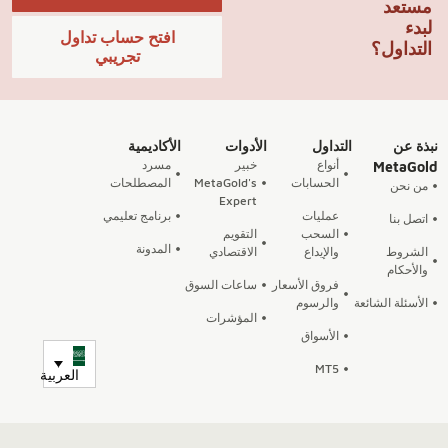
مستعد
لبدء
افتح حساب تداول
التداول؟
تجريبي
نبذة عن
التداول
الأدوات
الأكاديمية
أنواع
خبير
مسرد
MetaGold
الحسابات
MetaGold's
المصطلحات
من نحن
Expert
عمليات
برنامج تعليمي
اتصل بنا
السحب
التقويم
المدونة
الشروط
والإيداع
الاقتصادي
والأحكام
فروق الأسعار
ساعات السوق
الأسئلة الشائعة
والرسوم
المؤشرات
الأسواق
MT5
العربية