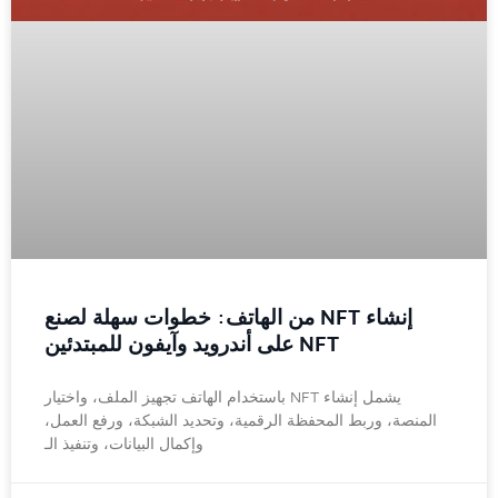
إنشاء NFT من الهاتف: خطوات سهلة لصنع
NFT على أندرويد وآيفون للمبتدئين
يشمل إنشاء NFT باستخدام الهاتف تجهيز الملف، واختيار
المنصة، وربط المحفظة الرقمية، وتحديد الشبكة، ورفع العمل،
وإكمال البيانات، وتنفيذ الـ