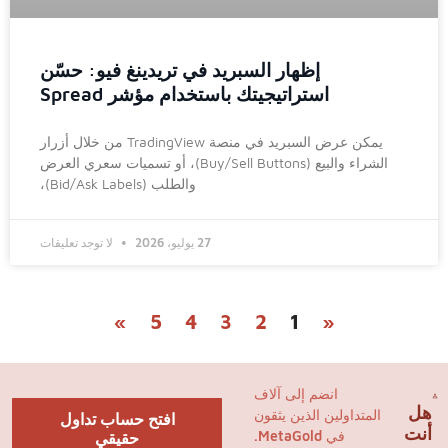
إظهار السبريد في تريدينغ فيو: حسّن
استراتيجيتك باستخدام مؤشر Spread
يمكن عرض السبريد في منصة TradingView من خلال أزرار
الشراء والبيع (Buy/Sell Buttons)، أو تسميات سعري العرض
والطلب (Bid/Ask Labels)،
27 يوليو، 2026
لا توجد تعليقات
»
5
4
3
2
1
«
انضم إلى آلاف
هل
المتداولين الذين يثقون
افتح حساب تداول
أنت
في MetaGold.
حقيقي