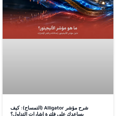
شرح مؤشر Alligator (التمساح): كيف
يساعدك على فلترة إشارات التداول؟