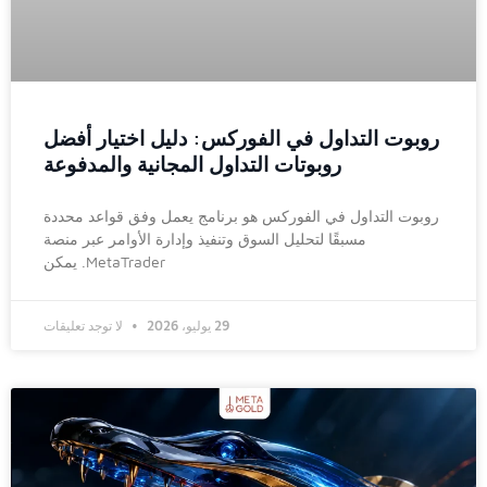
روبوت التداول في الفوركس: دليل اختيار أفضل
روبوتات التداول المجانية والمدفوعة
روبوت التداول في الفوركس هو برنامج يعمل وفق قواعد محددة
مسبقًا لتحليل السوق وتنفيذ وإدارة الأوامر عبر منصة
MetaTrader. يمكن
29 يوليو، 2026
لا توجد تعليقات