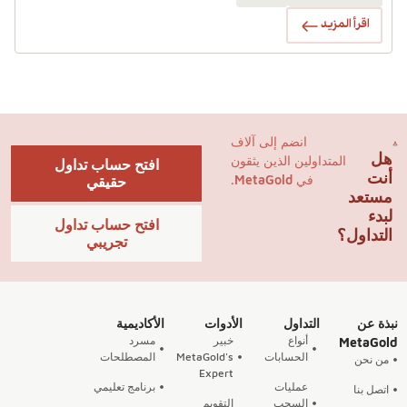
اقرأ المزيد
انضم إلى آلاف
هل
المتداولين الذين يثقون
افتح حساب تداول
أنت
في MetaGold.
حقيقي
مستعد
لبدء
افتح حساب تداول
التداول؟
تجريبي
نبذة عن
التداول
الأدوات
الأكاديمية
أنواع
خبير
مسرد
MetaGold
الحسابات
MetaGold's
المصطلحات
من نحن
Expert
عمليات
برنامج تعليمي
اتصل بنا
السحب
التقويم