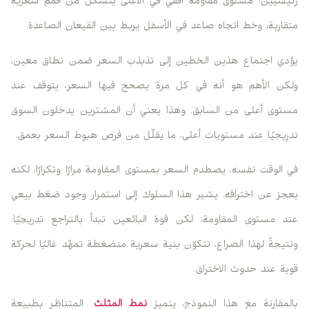
رئيسيين: مستوى مقاومة أفقي في الأعلى يتشكّل من قمم سعرية
متقاربة، وخط اتجاه صاعد في الأسفل يربط بين القيعان الصاعدة.
يؤدي اجتماع هذين الخطين إلى تذبذب السعر ضمن نطاق معين،
ولكن الأهم هو أنه في كل مرة يصحح فيها السعر، يتوقف عند
مستوى أعلى من السابق. وهذا يعني أن المشترين يدخلون السوق
تدريجيًا عند مستويات أعلى، ما يقلّل من فرص هبوط السعر بعمق.
في الوقت نفسه، يصطدم السعر بمستوى المقاومة مرارًا وتكرارًا، لكنه
يعجز عن اختراقه. يشير هذا السلوك إلى استمرار وجود ضغط بيعي
عند مستوى المقاومة، لكن قوة البائعين تبدأ بالتراجع تدريجيًا.
ونتيجةً لهذا الصراع، تتكوّن بنية سعرية منضغطة تمهّد غالبًا لحركة
قوية عند حدوث الاختراق.
بالمقارنة مع هذا النموذج، يتميز
نمط المثلث
المتناظر بطبيعة