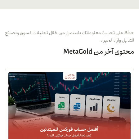
حافظ على تحديث معلوماتك باستمرار من خلال تحليلات السوق ونصائح
التداول وآراء الخبراء.
محتوى آخر من MetaGold