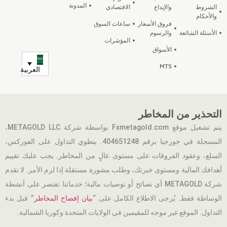
المدونة
الشروط
والإيداع
الاقتصادي
والأحكام
فروق الأسعار
ساعات السوق
الأسئلة الشائعة
والرسوم
المؤشرات
الأسواق
MT5
العربية
التحذير من المخاطر
يتم تشغيل موقع Fxmetagold.com بواسطة شركة METAGOLD LLC،
المسجلة في جورجيا برقم 404651248. ينطوي التداول على الفوركس،
السلع، وعقود الفروقات على مستوى عالٍ من المخاطر. يجب عليك تقييم
أهدافك المالية ومستوى خبرتك، وطلب مشورة مستقلة إذا لزم الأمر. لا تقدم
شركة METAGOLD أي نصائح أو توصيات مالية؛ خدماتنا تقتصر على أنشطة
الوساطة فقط. يُرجى الاطلاع الكامل على “
بيان إفصاح المخاطر
” قبل بدء
التداول. الموقع غير موجه للمقيمين في الولايات المتحدة وكوريا الشمالية.