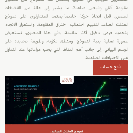
المشترين تدريجيًا في السوق. يتشكّل هذا النموذج من مستوى
مقاومة أفقي وقيعان صاعدة، ما يشير إلى حالة من الانضغاط
السعري قبل اتخاذ حركة حاسمة.يعتمد المتداولون على نموذج
المثلث الصاعد لتقييم احتمالية اختراق المقاومة، واستمرار الاتجاه،
وتحديد فرص دخول أكثر ملاءمة. وفي هذا المحتوى، نستعرض
بصورة عملية بنية النموذج، ومنطق تكوّنه، وطريقة تحديده على
الرسم البياني، إلى جانب أهم النقاط التي يجب مراعاتها عند التداول
على الاختراقات الصاعدة.
فتح حساب