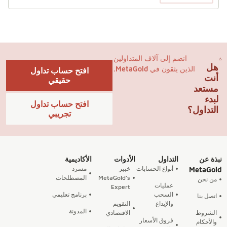
انضم إلى آلاف المتداولين
هل
الذين يثقون في MetaGold.
افتح حساب تداول
أنت
حقيقي
مستعد
لبدء
افتح حساب تداول
التداول؟
تجريبي
نبذة عن
التداول
الأدوات
الأكاديمية
أنواع الحسابات
خبير
مسرد
MetaGold
MetaGold's
المصطلحات
من نحن
عمليات
Expert
السحب
برنامج تعليمي
اتصل بنا
والإيداع
التقويم
المدونة
الشروط
الاقتصادي
فروق الأسعار
والأحكام