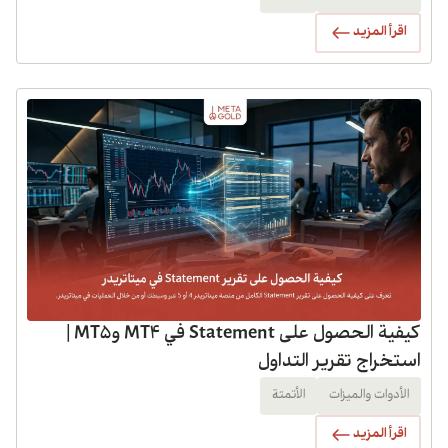
اقرأ المزيد
كيفية الحصول على Statement في MT4 وMT5 |
استخراج تقرير التداول
الأدوات والميزات
الأتمتة
اقرأ المزيد