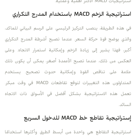
استراتيجيات MACD الأكثر أهمية وعملية.
استراتيجية الزخم MACD باستخدام المدرج التكراري
في هذه الطريقة، ينصب التركيز الرئيسي على الرسم البياني للماكد،
والذي يوضح قوة حركة السعر. عندما تصبح أشرطة المدرج التكراري
أكبر، فهذا يشير إلى زيادة الزخم وإمكانية استمرار الاتجاه. وعلى
العكس من ذلك، عندما تصبح الأعمدة أصغر، يمكن أن يكون ذلك
علامة على تناقص القوة وإمكانية حدوث تصحيح. يستخدم
المتداولون هذه التغييرات لتوقع تقاطعات MACD في وقت مبكر.
تعمل هذه الاستراتيجية بشكل أفضل في الأسواق ذات الاتجاه
السائد.
إستراتيجية تقاطع خط MACD للدخول السريع
استراتيجية التقاطع هي واحدة من أبسط الطرق وأكثرها استخدامًا