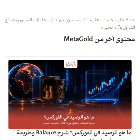
حافظ على تحديث معلوماتك باستمرار من خلال تحليلات السوق ونصائح
التداول وآراء الخبراء.
محتوى آخر من MetaGold
ما هو الرصيد في الفوركس؟ شرح Balance وطريقة