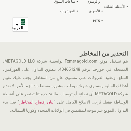
والرسوم
ساعات السوق
الأسئلة الشائعة
الأسواق
المؤشرات
MT5
العربية
التحذير من المخاطر
يتم تشغيل موقع Fxmetagold.com بواسطة شركة METAGOLD LLC،
المسجلة في جورجيا برقم 404651248. ينطوي التداول على الفوركس،
السلع، وعقود الفروقات على مستوى عالٍ من المخاطر. يجب عليك تقييم
أهدافك المالية ومستوى خبرتك، وطلب مشورة مستقلة إذا لزم الأمر. لا تقدم
شركة METAGOLD أي نصائح أو توصيات مالية؛ خدماتنا تقتصر على أنشطة
الوساطة فقط. يُرجى الاطلاع الكامل على “
بيان إفصاح المخاطر
” قبل بدء
التداول. الموقع غير موجه للمقيمين في الولايات المتحدة وكوريا الشمالية.