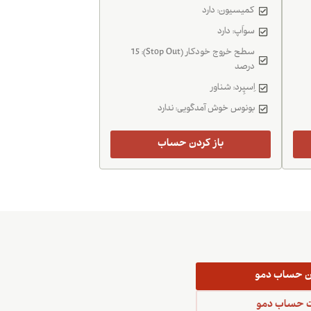
کمیسیون: دارد
سواَپ: دارد
سطح خروج خودکار (Stop Out): 15
درصد
اِسپِرد: شناور
بونوس خوش آمدگویی: ندارد
باز کردن حساب
دن حساب دمو
 حساب دمو