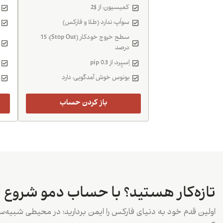
کمیسیون: از $2
سواَپ: ندارد (طلا و فارکس)
سطح خروج خودکار (Stop Out): 15
درصد
اِسپِرد: از 0.3 pip
بونوس خوش آمدگویی: دارد
باز کردن حساب
تازه‌کار هستید؟ با حساب دمو شروع ک
اولین قدم خود به دنیای فارکس را ایمن بردارید؛ در محیطی شبیه‌