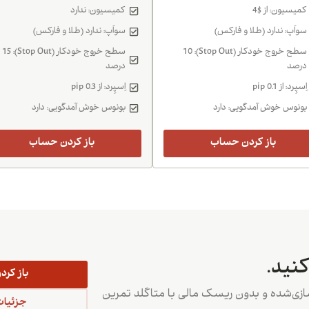
کمیسیون: از $4
کمیسیون: ندارد
سواَپ: ندارد (طلا و فارکس)
سواَپ: ندارد (طلا و فارکس)
سطح خروج خودکار (Stop Out): 10
سطح خروج خودکار (Stop Out): 15
درصد
درصد
اِسپِرد: از 0.1 pip
اِسپِرد: از 0.3 pip
بونوس خوش آمدگویی: دارد
بونوس خوش آمدگویی: دارد
باز کردن حساب
باز کردن حساب
نید.
باز کر
سازی‌شده و بدون ریسک مالی با متاگلد تمرین
جزئیات