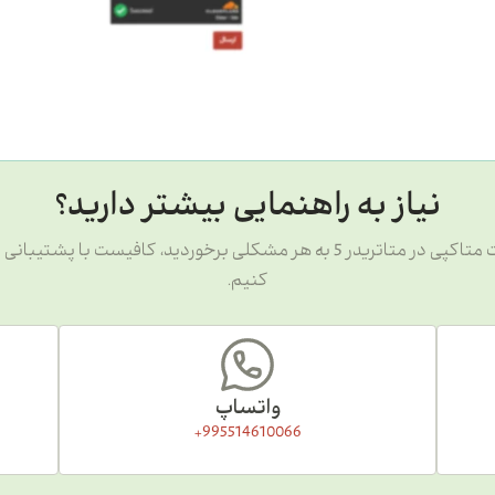
نیاز به راهنمایی بیشتر دارید؟
اگر هنگام دانلود، نصب یا فعال‌سازی اکسپرت متاکپی در متاتریدر 5 به هر مشکلی ب
کنیم.
واتساپ
995514610066+