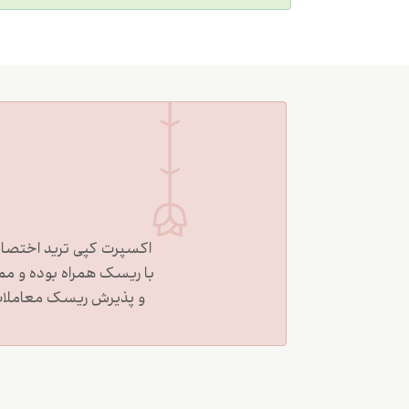
اکسپرت کپی ترید اختصاصی
با ریسک همراه بوده و م
و پذیرش ریسک معاملات ب