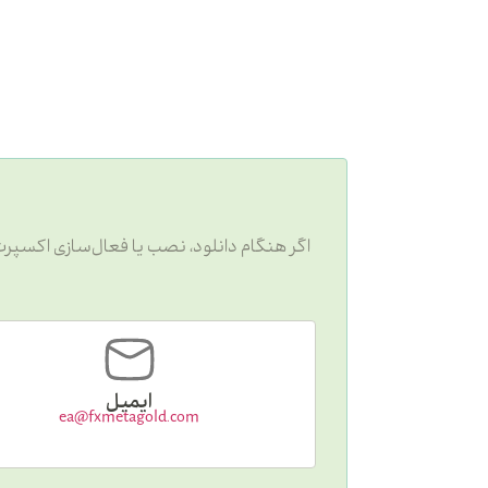
ایمیل
ea@fxmetagold.com