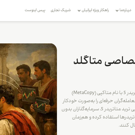
درباره‌ما
راهکار ویژه ایرانیان
شریک تجاری
بِیس اینوست
تصاصی متاگلد
اکسپرت کپی ترید اختصاصی متاگلد برای متاتریدر 5 با نام متاکپی (MetaCopy)
مله‌گران حرفه‌ای را به‌صورت خودکار
در حساب خود کپی کنند. با دانلود اکسپرت کپی ترید متاتریدر 5، سرمایه‌گذاران بدون
تریدرها استفاده کرده و هم‌زمان
 کنند.