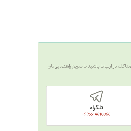
رخوردید، کافیست با پشتیبانی متاگلد در ارتباط باشید تا سریع راهنمایی‌تان
تلگرام
995514610066+