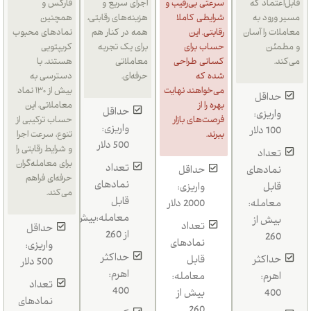
قابل‌اعتماد که
سرعتی بی‌رقیب و
اجرای سریع و
فارکس و
مسیر ورود به
شرایطی کاملا
هزینه‌های رقابتی،
همچنین
معاملات را آسان
رقابتی. این
همه در کنار هم
نمادهای محبوب
و مطمئن
حساب برای
برای یک تجربه
کریپتویی
می‌کند.
کسانی طراحی
معاملاتی
هستند. با
شده که
حرفه‌ای.
دسترسی به
می‌خواهند نهایت
بیش از ۱۳۰ نماد
حداقل
بهره را از
معاملاتی، این
حداقل
واریزی:
فرصت‌های بازار
حساب ترکیبی از
واریزی:
100 دلار
ببرند.
تنوع، سرعت اجرا
500 دلار
و شرایط رقابتی را
تعداد
برای معامله‌گران
تعداد
نمادهای
حداقل
حرفه‌ای فراهم
نمادهای
قابل
واریزی:
می‌کند.
قابل
معامله:
2000 دلار
معامله:بیش
بیش از
تعداد
حداقل
از 260
260
نمادهای
واریزی:
حداکثر
حداکثر
قابل
500 دلار
اهرم:
اهرم:
معامله:
تعداد
400
400
بیش از
نمادهای