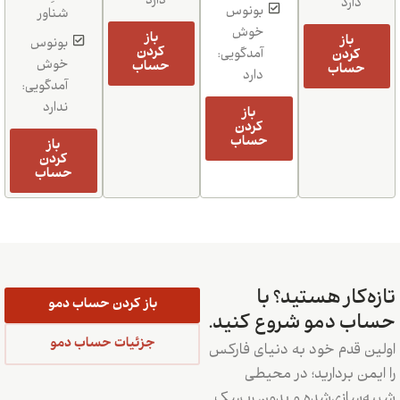
دارد
دارد
بونوس
شناور
خوش
باز
باز
بونوس
کردن
کردن
آمدگویی:
خوش
حساب
حساب
دارد
آمدگویی:
ندارد
باز
کردن
حساب
باز
کردن
حساب
تازه‌کار هستید؟ با
باز کردن حساب دمو
حساب دمو شروع کنید.
جزئیات حساب دمو
اولین قدم خود به دنیای فارکس
را ایمن بردارید؛ در محیطی
شبیه‌سازی‌شده و بدون ریسک