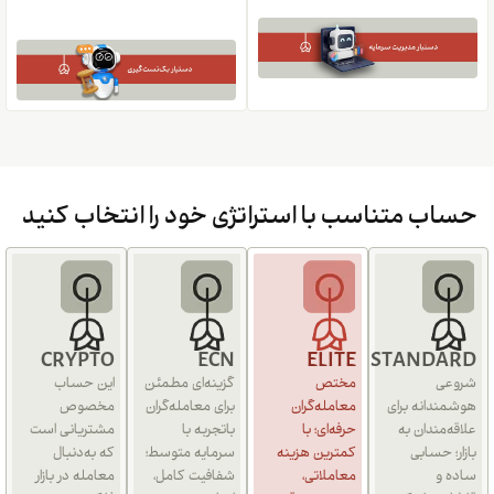
حساب متناسب با استراتژی خود را انتخاب کنید
CRYPTO
ECN
ELITE
STANDARD
شروعی
مختص
گزینه‌ای مطمئن
این حساب
هوشمندانه برای
معامله‌گران
برای معامله‌گران
مخصوص
علاقه‌مندان به
حرفه‌ای؛ با
باتجربه با
مشتریانی است
بازار؛ حسابی
کمترین هزینه
سرمایه متوسط؛
که به‌دنبال
ساده و
معاملاتی،
شفافیت کامل،
معامله در بازار