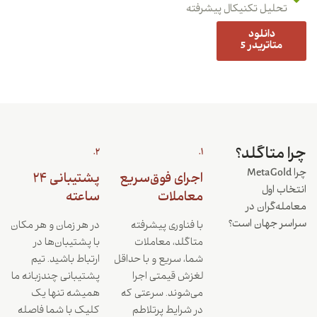
تحلیل تکنیکال پیشرفته
دانلود
متاتریدر 5
چرا متاگلد؟
2.
1.
چرا MetaGold
اجرای فوق‌سریع
پشتیبانی ۲۴
انتخاب اول
معاملات
ساعته
معامله‌گران در
سراسر جهان است؟
با فناوری پیشرفته
در هر زمان و هر مکان
متاگلد، معاملات
با پشتیبان‌ها در
شما، سریع و با حداقل
ارتباط باشید. تیم
لغزش قیمتی اجرا
پشتیبانی چندزبانه ما
می‌شوند. سرعتی که
همیشه تنها یک
در شرایط پرتلاطم
کلیک با شما فاصله