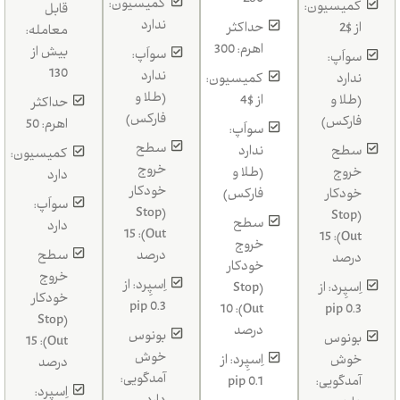
260
کمیسیون:
کمیسیون:
قابل
ندارد
از $2
حداکثر
معامله:
اهرم: 300
بیش از
سواَپ:
سواَپ:
130
ندارد
ندارد
کمیسیون:
(طلا و
(طلا و
از $4
حداکثر
فارکس)
فارکس)
اهرم: 50
سواَپ:
سطح
سطح
ندارد
کمیسیون:
خروج
خروج
(طلا و
دارد
خودکار
خودکار
فارکس)
سواَپ:
(Stop
(Stop
سطح
دارد
Out): 15
Out): 15
خروج
درصد
سطح
درصد
خودکار
خروج
اِسپِرد: از
اِسپِرد: از
(Stop
خودکار
0.3 pip
Out): 10
0.3 pip
(Stop
درصد
بونوس
بونوس
Out): 15
خوش
خوش
اِسپِرد: از
درصد
آمدگویی:
آمدگویی:
0.1 pip
اِسپِرد: