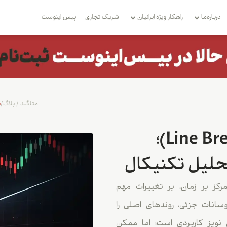
درباره‌ما
راهکار ویژه ایرانیان
شریک تجاری
بِیس اینوست
متاگلد
/
بلاگ
/
ن
نمودار خط شکست (Line Break Chart)؛
حلیل تکنیکال
ز بر زمان، بر تغییرات مهم
انات جزئی، روندهای اصلی را
 نویز کاربردی است؛ اما ممکن