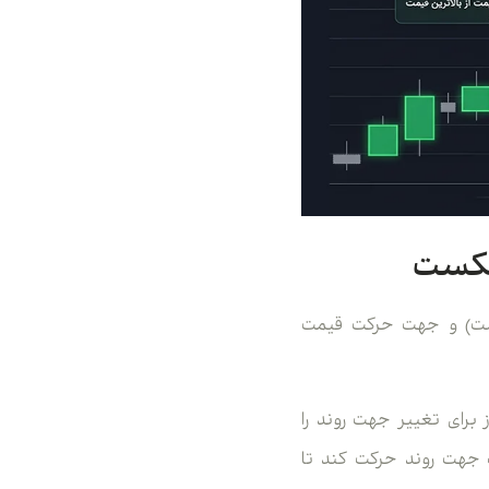
شکست
وط در نمودار خط شکست به تعداد خطوط تعریف شده (که معمولا 3 است) و جهت حرکت قیمت
 برای تغییر جهت روند را
ای در خلاف جهت روند حرکت کند تا