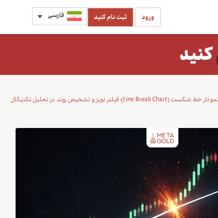
فارسی
ورود
ثبت نام کنید
مودار خط شکست (Line Break Chart)؛ فیلتر نویز و تشخیص روند در تحلیل تکنیکال