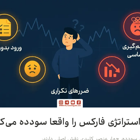
تراتژی فارکس را واقعا سودده می‌کن
ی سودده، چهار عنصر کلیدی نقش اصلی دارند: