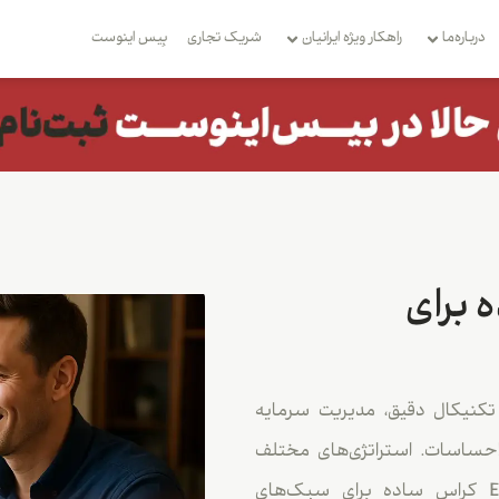
درباره‌ما
راهکار ویژه ایرانیان
شریک تجاری
بِیس اینوست
 برای
کنیکال دقیق، مدیریت سرمایه
احساسات. استراتژی‌های مختلف
مانند پرایس اکشن ساده، اسکالپ با RSI و EMA و EMA کراس ساده برای سبک‌های