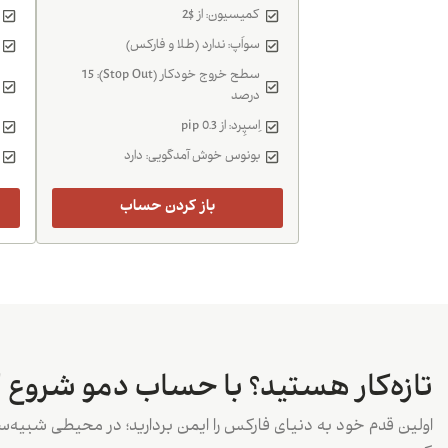
کمیسیون: از $2
سواَپ: ندارد (طلا و فارکس)
سطح خروج خودکار (Stop Out): 15
درصد
اِسپِرد: از 0.3 pip
بونوس خوش آمدگویی: دارد
باز کردن حساب
تازه‌کار هستید؟ با حساب دمو شروع ک
اولین قدم خود به دنیای فارکس را ایمن بردارید؛ در محیطی شبیه‌