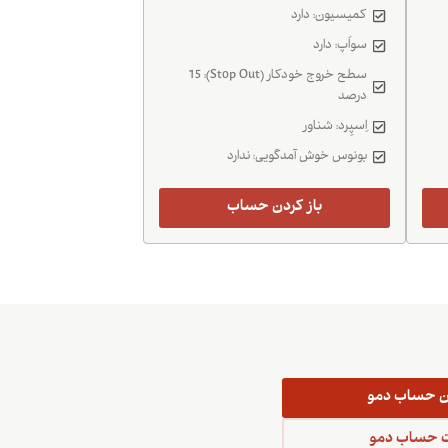
کمیسیون: دارد
سواَپ: دارد
سطح خروج خودکار (Stop Out): 15
درصد
اِسپِرد: شناور
بونوس خوش آمدگویی: ندارد
باز کردن حساب
دن حساب دمو
 حساب دمو