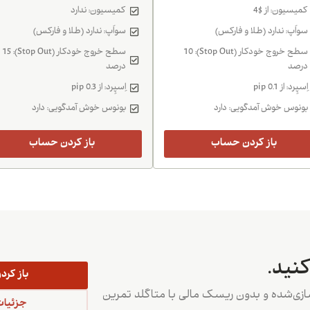
کمیسیون: از $4
کمیسیون: ندارد
سواَپ: ندارد (طلا و فارکس)
سواَپ: ندارد (طلا و فارکس)
سطح خروج خودکار (Stop Out): 10
سطح خروج خودکار (Stop Out): 15
درصد
درصد
اِسپِرد: از 0.1 pip
اِسپِرد: از 0.3 pip
بونوس خوش آمدگویی: دارد
بونوس خوش آمدگویی: دارد
باز کردن حساب
باز کردن حساب
نید.
باز کر
سازی‌شده و بدون ریسک مالی با متاگلد تمرین
جزئیات