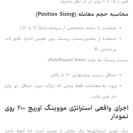
ضرر را ۱.۵ تا ۲ برابر آن در نظر بگیرید.
محاسبه حجم معامله (Position Sizing)
متناسب با درصد مشخصی از سرمایه (مثلاً ۱٪ یا ۲٪)
استفاده از ماشین‌حساب ریسک برای تعیین اندازه دقیق لات
بر اساس SL
نسبت ریسک به بازده (Risk/Reward Ratio):
حداقل نسبت پیشنهادی: ۱:۲ یا بالاتر
ورود به معاملات فقط زمانی که تارگت سود حداقل دو برابر
حد ضرر باشد
اجرای واقعی استراتژی مووینگ اوریج ۲۰۰ روی
نمودار
درک تئوری استراتژی‌ها یک بخش از مسیر است؛ اما آنچه باعث