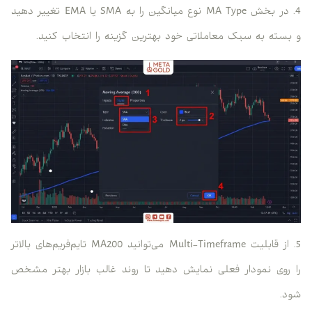
4. در بخش MA Type نوع میانگین را به SMA یا EMA تغییر دهید
و بسته به سبک معاملاتی خود بهترین گزینه را انتخاب کنید.
5. از قابلیت Multi-Timeframe می‌توانید MA200 تایم‌فریم‌های بالاتر
را روی نمودار فعلی نمایش دهید تا روند غالب بازار بهتر مشخص
شود.