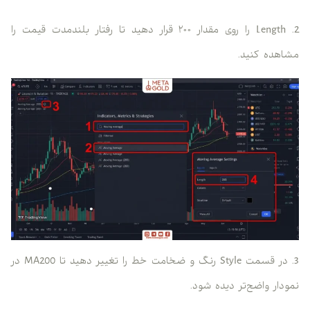
2. Length را روی مقدار ۲۰۰ قرار دهید تا رفتار بلندمدت قیمت را
مشاهده کنید.
3. در قسمت Style رنگ و ضخامت خط را تغییر دهید تا MA200 در
نمودار واضح‌تر دیده شود.