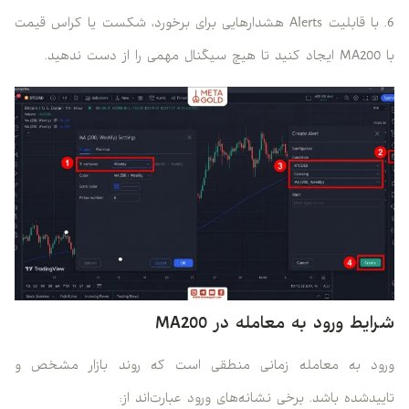
6. با قابلیت Alerts هشدارهایی برای برخورد، شکست یا کراس قیمت
با MA200 ایجاد کنید تا هیچ سیگنال مهمی را از دست ندهید.
شرایط ورود به معامله در MA200
ورود به معامله زمانی منطقی است که روند بازار مشخص و
تاییدشده باشد. برخی نشانه‌های ورود عبارت‌اند از: