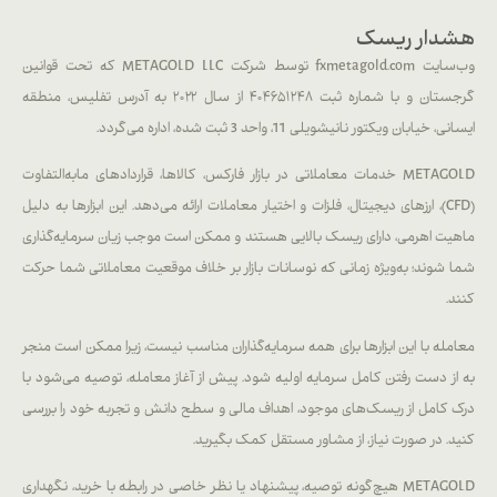
هشدار ریسک
وب‌سایت fxmetagold.com توسط شرکت METAGOLD LLC که تحت قوانین
گرجستان و با شماره ثبت ۴۰۴۶۵۱۲۴۸ از سال ۲۰۲۲ به آدرس تفلیس، منطقه
ایسانی، خیابان ویکتور نانیشویلی 11، واحد 3 ثبت شده، اداره می‌گردد.
METAGOLD خدمات معاملاتی در بازار فارکس، کالاها، قراردادهای مابه‌التفاوت
(CFD)، ارزهای دیجیتال، فلزات و اختیار معاملات ارائه می‌دهد. این ابزارها به دلیل
ماهیت اهرمی، دارای ریسک بالایی هستند و ممکن است موجب زیان سرمایه‌گذاری
شما شوند؛ به‌ویژه زمانی که نوسانات بازار بر خلاف موقعیت معاملاتی شما حرکت
کنند.
معامله با این ابزارها برای همه سرمایه‌گذاران مناسب نیست، زیرا ممکن است منجر
به از دست رفتن کامل سرمایه اولیه شود. پیش از آغاز معامله، توصیه می‌شود با
درک کامل از ریسک‌های موجود، اهداف مالی و سطح دانش و تجربه خود را بررسی
کنید. در صورت نیاز، از مشاور مستقل کمک بگیرید.
METAGOLD هیچ‌گونه توصیه، پیشنهاد یا نظر خاصی در رابطه با خرید، نگهداری