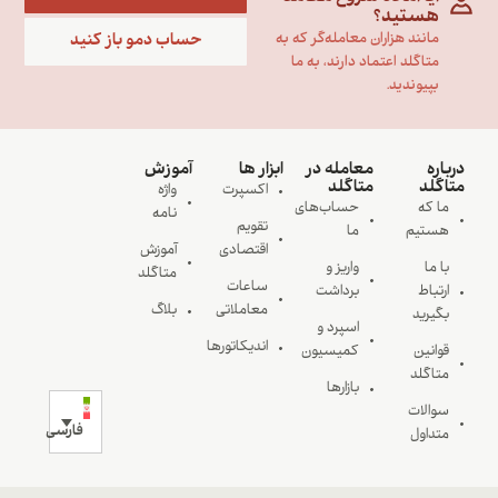
هستید؟
حساب دمو باز کنید
مانند هزاران معامله‌گر که به
متاگلد اعتماد دارند، به ما
بپیوندید.
درباره
معامله در
ابزار ها
آموزش
متاگلد
متاگلد
اکسپرت
واژه
ما که
حساب‌های
نامه
تقویم
هستیم
ما
اقتصادی
آموزش
با ما
واریز و
متاگلد
ساعات
ارتباط
برداشت
معاملاتی
بلاگ
بگیرید
اسپرد و
اندیکاتورها
قوانین
کمیسیون
متاگلد
بازارها
سوالات
فارسی
متداول