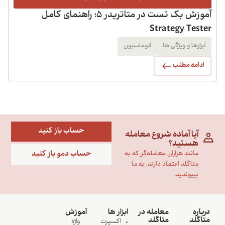
آموزش بک تست در متاتریدر 5؛ راهنمای کامل
Strategy Tester
ابزارها و ویژگی ها
اتوماسیون
ادامه مطلب
حساب باز کنید
آیا آماده شروع معامله
هستید؟
حساب دمو باز کنید
مانند هزاران معامله‌گر که به
متاگلد اعتماد دارند، به ما
بپیوندید.
درباره
معامله در
ابزار ها
آموزش
متاگلد
متاگلد
اکسپرت
واژه