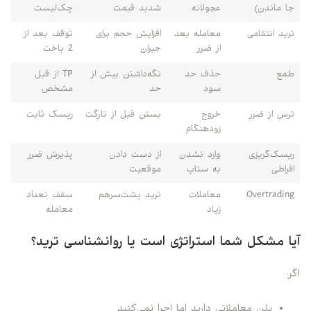
جا ماندن)
عجولانه
شدید قیمت
چک‌لیست
ترید انتقامی
معامله بعد
افزایش حجم برای
توقف بعد از
از ضرر
جبران
2 باخت
طمع
حذف حد
نگه‌داشتن بیش از
TP از قبل
سود
حد
مشخص
ترس از ضرر
خروج
بستن قبل از تارگت
ریسک ثابت
زودهنگام
ریسک‌گریزی
وارد نشدن
از دست دادن
پذیرش ضرر
افراطی
به ستاپ
موقعیت
Overtrading
معاملات
ترید پشت‌سرهم
سقف تعداد
زیاد
معامله
آیا مشکل شما استراتژی است یا روانشناسی ترید؟
اگر:
پلن معاملاتی دارید اما اجرا نمی‌کنید