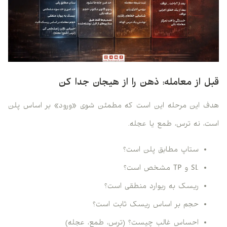
قبل از معامله: ذهن را از هیجان جدا کن
هدف این مرحله این است که مطمئن شوی «ورود» بر اساس پلن
است، نه ترس، طمع یا عجله.
ستاپ مطابق پلن است؟
SL و TP مشخص است؟
ریسک به ریوارد منطقی است؟
حجم بر اساس ریسک ثابت است؟
احساس غالب چیست؟ (ترس، طمع، عجله)