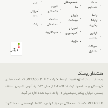
ما که
حساب‌های
نامه
تقویم
هستیم
ما
اقتصادی
آموزش
با ما
واریز و
متاگلد
ساعات
ارتباط
برداشت
معاملاتی
بلاگ
بگیرید
اسپرد و
اندیکاتورها
قوانین
کمیسیون
متاگلد
بازارها
سوالات
فارسی
متداول
هشدار ریسک
وب‌سایت fxmetagold.com توسط شرکت METAGOLD LLC که تحت قوانین
گرجستان و با شماره ثبت ۴۰۴۶۵۱۲۴۸ از سال ۲۰۲۲ به آدرس تفلیس، منطقه
ایسانی، خیابان ویکتور نانیشویلی 11، واحد 3 ثبت شده، اداره می‌گردد.
METAGOLD خدمات معاملاتی در بازار فارکس، کالاها، قراردادهای مابه‌التفاوت