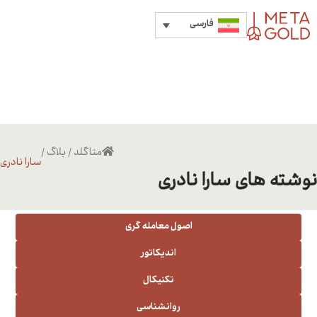
فارسی
متاگلد
/
بلاگ
/
سارا نادری
نوشته های سارا نادری
اصول معامله گری
اندیکاتور
تکنیکال
روانشناسی