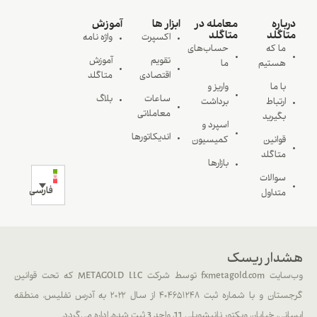
درباره
معامله در
ابزار ها
آموزش
متاگلد
متاگلد
اکسپرت
واژه نامه
ما که
حساب‌های
تقویم
آموزش
هستیم
ما
اقتصادی
متاگلد
با ما
واریز و
ساعات
بلاگ
ارتباط
برداشت
معاملاتی
بگیرید
اسپرد و
اندیکاتورها
قوانین
کمیسیون
متاگلد
بازارها
سوالات
فارسی
متداول
هشدار ریسک
وب‌سایت fxmetagold.com توسط شرکت METAGOLD LLC که تحت قوانین
گرجستان و با شماره ثبت ۴۰۴۶۵۱۲۴۸ از سال ۲۰۲۲ به آدرس تفلیس، منطقه
ایسانی، خیابان ویکتور نانیشویلی 11، واحد 3 ثبت شده، اداره می‌گردد.