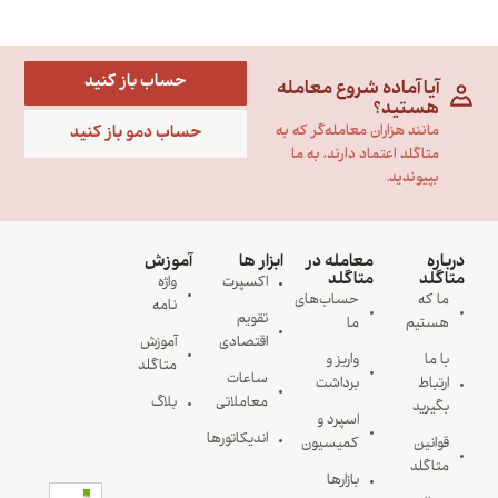
حساب باز کنید
آیا آماده شروع معامله
هستید؟
حساب دمو باز کنید
مانند هزاران معامله‌گر که به
متاگلد اعتماد دارند، به ما
بپیوندید.
درباره
معامله در
ابزار ها
آموزش
متاگلد
متاگلد
اکسپرت
واژه
ما که
حساب‌های
نامه
تقویم
هستیم
ما
اقتصادی
آموزش
با ما
واریز و
متاگلد
ساعات
ارتباط
برداشت
معاملاتی
بلاگ
بگیرید
اسپرد و
اندیکاتورها
قوانین
کمیسیون
متاگلد
بازارها