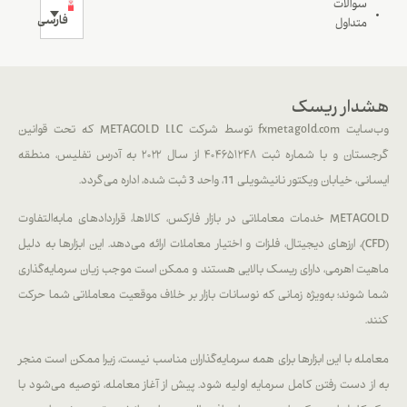
سوالات
فارسی
متداول
هشدار ریسک
وب‌سایت fxmetagold.com توسط شرکت METAGOLD LLC که تحت قوانین
گرجستان و با شماره ثبت ۴۰۴۶۵۱۲۴۸ از سال ۲۰۲۲ به آدرس تفلیس، منطقه
ایسانی، خیابان ویکتور نانیشویلی 11، واحد 3 ثبت شده، اداره می‌گردد.
METAGOLD خدمات معاملاتی در بازار فارکس، کالاها، قراردادهای مابه‌التفاوت
(CFD)، ارزهای دیجیتال، فلزات و اختیار معاملات ارائه می‌دهد. این ابزارها به دلیل
ماهیت اهرمی، دارای ریسک بالایی هستند و ممکن است موجب زیان سرمایه‌گذاری
شما شوند؛ به‌ویژه زمانی که نوسانات بازار بر خلاف موقعیت معاملاتی شما حرکت
کنند.
معامله با این ابزارها برای همه سرمایه‌گذاران مناسب نیست، زیرا ممکن است منجر
به از دست رفتن کامل سرمایه اولیه شود. پیش از آغاز معامله، توصیه می‌شود با