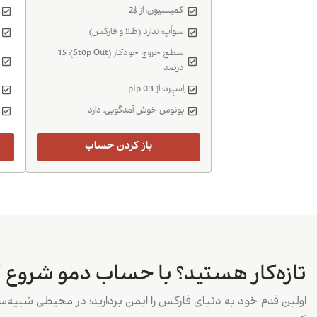
کمیسیون: از $2
سواَپ: ندارد (طلا و فارکس)
سطح خروج خودکار (Stop Out): 15
درصد
اِسپِرد: از 0.3 pip
بونوس خوش آمدگویی: دارد
باز کردن حساب
تازه‌کار هستید؟ با حساب دمو شروع ک
اولین قدم خود به دنیای فارکس را ایمن بردارید؛ در محیطی شبیه‌