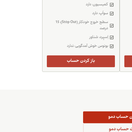
کمیسیون: دارد
سواَپ: دارد
سطح خروج خودکار (Stop Out): 15
درصد
اِسپِرد: شناور
بونوس خوش آمدگویی: ندارد
باز کردن حساب
دن حساب دمو
 حساب دمو