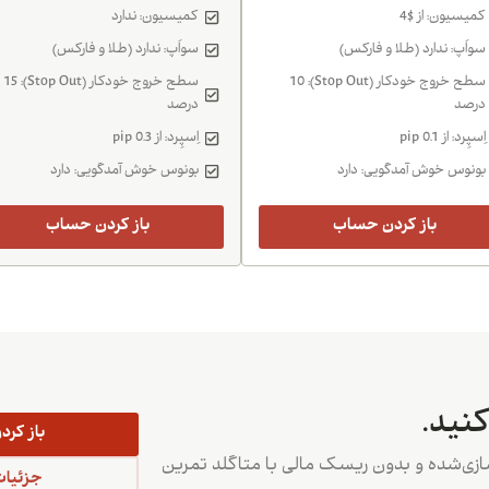
کمیسیون: از $4
کمیسیون: ندارد
سواَپ: ندارد (طلا و فارکس)
سواَپ: ندارد (طلا و فارکس)
سطح خروج خودکار (Stop Out): 10
سطح خروج خودکار (Stop Out): 15
درصد
درصد
اِسپِرد: از 0.1 pip
اِسپِرد: از 0.3 pip
بونوس خوش آمدگویی: دارد
بونوس خوش آمدگویی: دارد
باز کردن حساب
باز کردن حساب
نید.
باز کر
سازی‌شده و بدون ریسک مالی با متاگلد تمرین
جزئیات