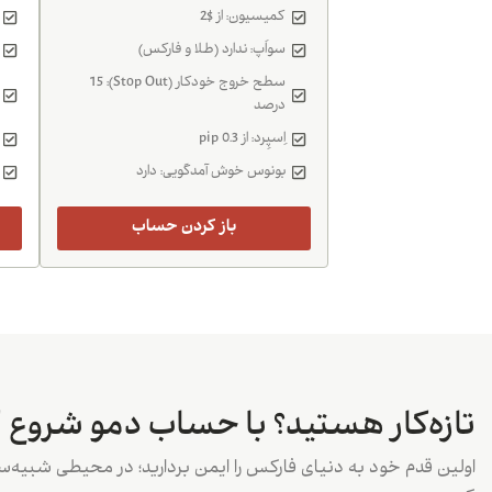
کمیسیون: از $2
سواَپ: ندارد (طلا و فارکس)
سطح خروج خودکار (Stop Out): 15
درصد
اِسپِرد: از 0.3 pip
بونوس خوش آمدگویی: دارد
باز کردن حساب
تازه‌کار هستید؟ با حساب دمو شروع ک
اولین قدم خود به دنیای فارکس را ایمن بردارید؛ در محیطی شبیه‌