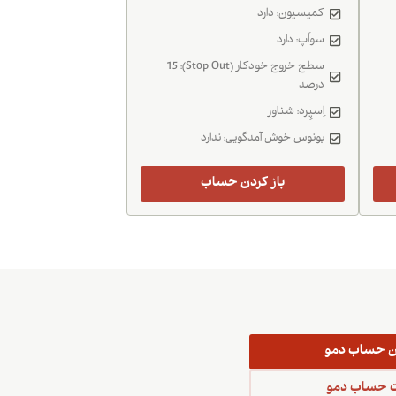
کمیسیون: دارد
سواَپ: دارد
سطح خروج خودکار (Stop Out): 15
درصد
اِسپِرد: شناور
بونوس خوش آمدگویی: ندارد
باز کردن حساب
دن حساب دمو
 حساب دمو