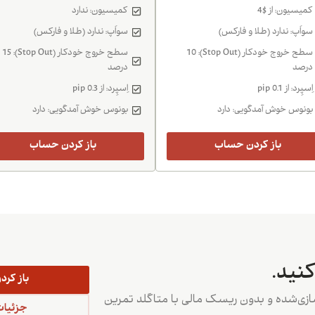
کمیسیون: از $4
کمیسیون: ندارد
سواَپ: ندارد (طلا و فارکس)
سواَپ: ندارد (طلا و فارکس)
سطح خروج خودکار (Stop Out): 10
سطح خروج خودکار (Stop Out): 15
درصد
درصد
اِسپِرد: از 0.1 pip
اِسپِرد: از 0.3 pip
بونوس خوش آمدگویی: دارد
بونوس خوش آمدگویی: دارد
باز کردن حساب
باز کردن حساب
نید.
باز کر
سازی‌شده و بدون ریسک مالی با متاگلد تمرین
جزئیات