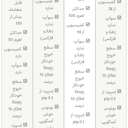
260
کمیسیون:
کمیسیون:
قابل
ندارد
از $2
حداکثر
معامله:
اهرم: 300
بیش از
سواَپ:
سواَپ:
130
ندارد
ندارد
کمیسیون:
(طلا و
(طلا و
از $4
حداکثر
فارکس)
فارکس)
اهرم: 50
سواَپ:
سطح
سطح
ندارد
کمیسیون:
خروج
خروج
(طلا و
دارد
خودکار
خودکار
فارکس)
سواَپ:
(Stop
(Stop
سطح
دارد
Out): 15
Out): 15
خروج
درصد
سطح
درصد
خودکار
خروج
اِسپِرد: از
اِسپِرد: از
(Stop
خودکار
0.3 pip
Out): 10
0.3 pip
(Stop
درصد
بونوس
بونوس
Out): 15
خوش
خوش
اِسپِرد: از
درصد
آمدگویی:
آمدگویی:
0.1 pip
اِسپِرد: