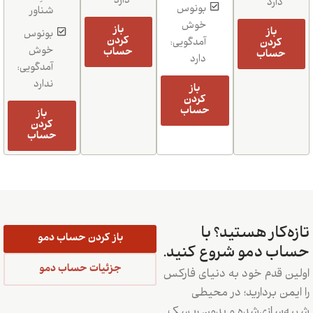
دارد
دارد
بونوس
شناور
خوش
باز
باز
بونوس
کردن
کردن
آمدگویی:
خوش
حساب
حساب
دارد
آمدگویی:
ندارد
باز
کردن
حساب
باز
کردن
حساب
تازه‌کار هستید؟ با
باز کردن حساب دمو
حساب دمو شروع کنید.
جزئیات حساب دمو
اولین قدم خود به دنیای فارکس
را ایمن بردارید؛ در محیطی
شبیه‌سازی‌شده و بدون ریسک