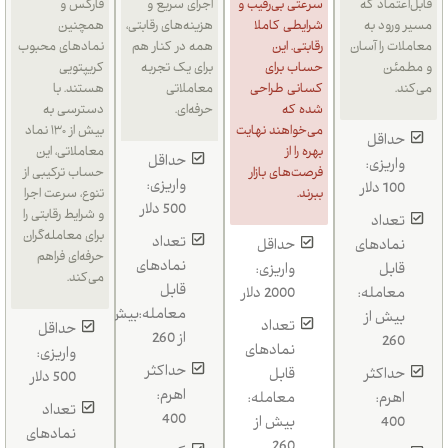
قابل‌اعتماد که
سرعتی بی‌رقیب و
اجرای سریع و
فارکس و
مسیر ورود به
شرایطی کاملا
هزینه‌های رقابتی،
همچنین
معاملات را آسان
رقابتی. این
همه در کنار هم
نمادهای محبوب
و مطمئن
حساب برای
برای یک تجربه
کریپتویی
می‌کند.
کسانی طراحی
معاملاتی
هستند. با
شده که
حرفه‌ای.
دسترسی به
می‌خواهند نهایت
بیش از ۱۳۰ نماد
حداقل
بهره را از
معاملاتی، این
حداقل
واریزی:
فرصت‌های بازار
حساب ترکیبی از
واریزی:
100 دلار
ببرند.
تنوع، سرعت اجرا
500 دلار
و شرایط رقابتی را
تعداد
برای معامله‌گران
تعداد
نمادهای
حداقل
حرفه‌ای فراهم
نمادهای
قابل
واریزی:
می‌کند.
قابل
معامله:
2000 دلار
معامله:بیش
بیش از
تعداد
حداقل
از 260
260
نمادهای
واریزی:
حداکثر
حداکثر
قابل
500 دلار
اهرم:
اهرم:
معامله:
تعداد
400
400
بیش از
نمادهای