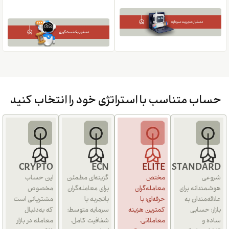
حساب متناسب با استراتژی خود را انتخاب کنید
CRYPTO
ECN
ELITE
STANDARD
شروعی
مختص
گزینه‌ای مطمئن
این حساب
هوشمندانه برای
معامله‌گران
برای معامله‌گران
مخصوص
علاقه‌مندان به
حرفه‌ای؛ با
باتجربه با
مشتریانی است
بازار؛ حسابی
کمترین هزینه
سرمایه متوسط؛
که به‌دنبال
ساده و
معاملاتی،
شفافیت کامل،
معامله در بازار