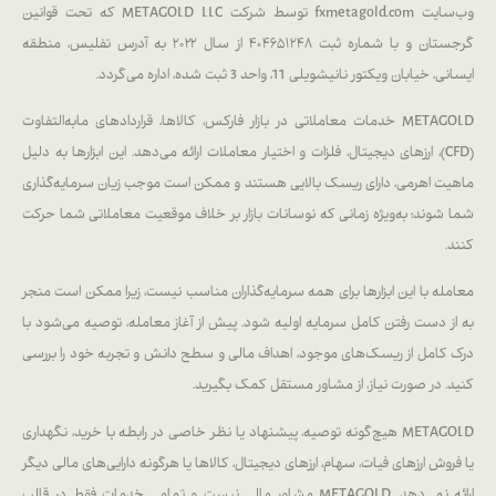
وب‌سایت fxmetagold.com توسط شرکت METAGOLD LLC که تحت قوانین
گرجستان و با شماره ثبت ۴۰۴۶۵۱۲۴۸ از سال ۲۰۲۲ به آدرس تفلیس، منطقه
ایسانی، خیابان ویکتور نانیشویلی 11، واحد 3 ثبت شده، اداره می‌گردد.
METAGOLD خدمات معاملاتی در بازار فارکس، کالاها، قراردادهای مابه‌التفاوت
(CFD)، ارزهای دیجیتال، فلزات و اختیار معاملات ارائه می‌دهد. این ابزارها به دلیل
ماهیت اهرمی، دارای ریسک بالایی هستند و ممکن است موجب زیان سرمایه‌گذاری
شما شوند؛ به‌ویژه زمانی که نوسانات بازار بر خلاف موقعیت معاملاتی شما حرکت
کنند.
معامله با این ابزارها برای همه سرمایه‌گذاران مناسب نیست، زیرا ممکن است منجر
به از دست رفتن کامل سرمایه اولیه شود. پیش از آغاز معامله، توصیه می‌شود با
درک کامل از ریسک‌های موجود، اهداف مالی و سطح دانش و تجربه خود را بررسی
کنید. در صورت نیاز، از مشاور مستقل کمک بگیرید.
METAGOLD هیچ‌گونه توصیه، پیشنهاد یا نظر خاصی در رابطه با خرید، نگهداری
یا فروش ارزهای فیات، سهام، ارزهای دیجیتال، کالاها یا هرگونه دارایی‌های مالی دیگر
ارائه نمی‌دهد. METAGOLD مشاور مالی نیست و تمامی خدمات فقط در قالب