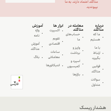
متاگلد اعتماد دارند، به ما
بپیوندید.
درباره
معامله در
ابزار ها
آموزش
متاگلد
متاگلد
اکسپرت
واژه
ما که
حساب‌های
نامه
تقویم
هستیم
ما
اقتصادی
آموزش
با ما
واریز و
متاگلد
ساعات
ارتباط
برداشت
معاملاتی
بلاگ
بگیرید
اسپرد و
اندیکاتورها
قوانین
کمیسیون
متاگلد
بازارها
سوالات
فارسی
متداول
هشدار ریسک