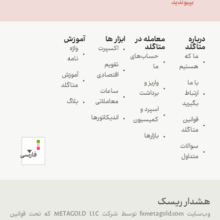
بپیوندید.
درباره
معامله در
ابزار ها
آموزش
متاگلد
متاگلد
اکسپرت
واژه
ما که
حساب‌های
نامه
تقویم
هستیم
ما
اقتصادی
آموزش
با ما
واریز و
متاگلد
ساعات
ارتباط
برداشت
معاملاتی
بلاگ
بگیرید
اسپرد و
اندیکاتورها
قوانین
کمیسیون
متاگلد
بازارها
سوالات
فارسی
متداول
هشدار ریسک
وب‌سایت fxmetagold.com توسط شرکت METAGOLD LLC که تحت قوانین