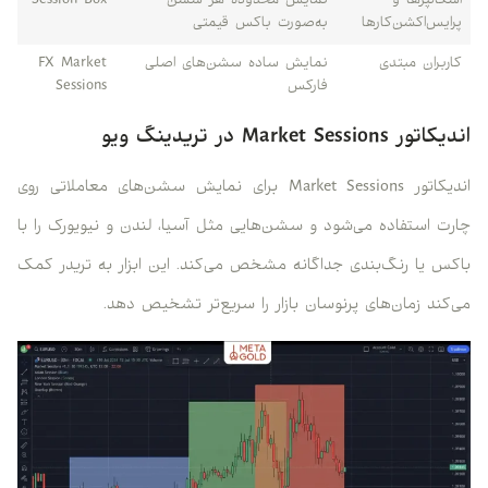
اسکالپرها و
نمایش محدوده هر سشن
Session Box
پرایس‌اکشن‌کارها
به‌صورت باکس قیمتی
کاربران مبتدی
نمایش ساده سشن‌های اصلی
FX Market
فارکس
Sessions
اندیکاتور Market Sessions در تریدینگ ویو
اندیکاتور Market Sessions برای نمایش سشن‌های معاملاتی روی
چارت استفاده می‌شود و سشن‌هایی مثل آسیا، لندن و نیویورک را با
باکس یا رنگ‌بندی جداگانه مشخص می‌کند. این ابزار به تریدر کمک
می‌کند زمان‌های پرنوسان بازار را سریع‌تر تشخیص دهد.