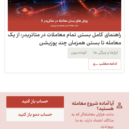
راهنمای کامل بستن تمام معاملات در متاتریدر؛ از یک
معامله تا بستن همزمان چند پوزیشن
ابزارها و ویژگی ها
اتوماسیون
ادامه مطلب
حساب باز کنید
آیا آماده شروع معامله
هستید؟
حساب دمو باز کنید
مانند هزاران معامله‌گر که به
متاگلد اعتماد دارند، به ما
بپیوندید.