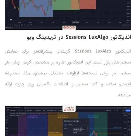
اندیکاتور Sessions LuxAlgo در تریدینگ ویو
اندیکاتور Sessions LuxAlgo گزینه‌ای پیشرفته‌تر برای نمایش
سشن‌های بازار است. این اندیکاتور علاوه بر مشخص کردن زمان هر
سشن، در برخی نسخه‌ها ابزارهای تحلیلی بیشتری مثل محدوده
قیمتی، سقف و کف سشن و اطلاعات تکمیلی روی چارت ارائه
می‌دهد.