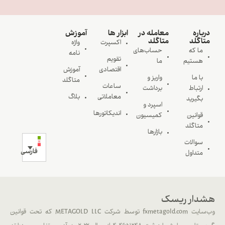
درباره
معامله در
ابزار ها
آموزش
متاگلد
متاگلد
اکسپرت
واژه
ما که
حساب‌های
نامه
تقویم
هستیم
ما
اقتصادی
آموزش
با ما
واریز و
متاگلد
ساعات
ارتباط
برداشت
معاملاتی
بلاگ
بگیرید
اسپرد و
اندیکاتورها
قوانین
کمیسیون
متاگلد
بازارها
سوالات
فارسی
متداول
هشدار ریسک
وب‌سایت fxmetagold.com توسط شرکت METAGOLD LLC که تحت قوانین