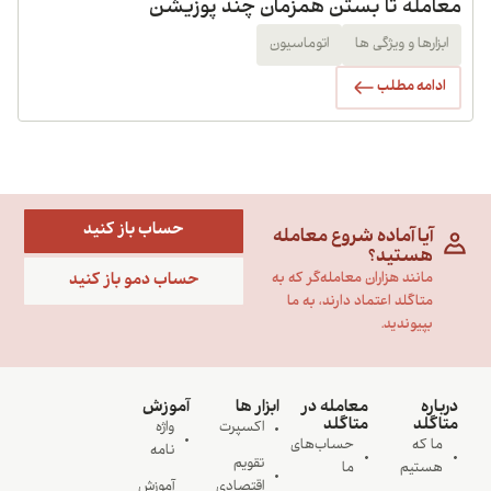
معامله تا بستن همزمان چند پوزیشن
ابزارها و ویژگی ها
اتوماسیون
ادامه مطلب
حساب باز کنید
آیا آماده شروع معامله
هستید؟
حساب دمو باز کنید
مانند هزاران معامله‌گر که به
متاگلد اعتماد دارند، به ما
بپیوندید.
درباره
معامله در
ابزار ها
آموزش
متاگلد
متاگلد
اکسپرت
واژه
ما که
حساب‌های
نامه
تقویم
هستیم
ما
اقتصادی
آموزش