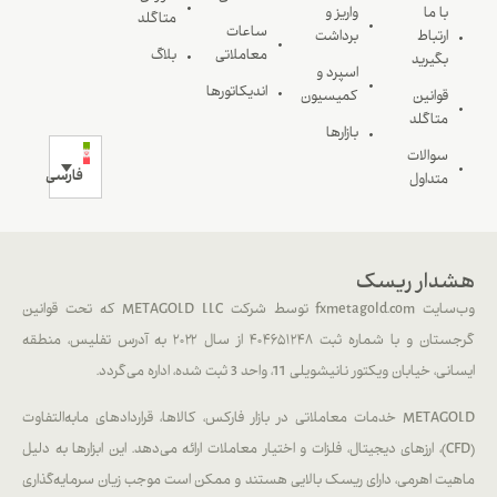
با ما
واریز و
متاگلد
ساعات
ارتباط
برداشت
معاملاتی
بلاگ
بگیرید
اسپرد و
اندیکاتورها
قوانین
کمیسیون
متاگلد
بازارها
سوالات
فارسی
متداول
هشدار ریسک
وب‌سایت fxmetagold.com توسط شرکت METAGOLD LLC که تحت قوانین
گرجستان و با شماره ثبت ۴۰۴۶۵۱۲۴۸ از سال ۲۰۲۲ به آدرس تفلیس، منطقه
ایسانی، خیابان ویکتور نانیشویلی 11، واحد 3 ثبت شده، اداره می‌گردد.
METAGOLD خدمات معاملاتی در بازار فارکس، کالاها، قراردادهای مابه‌التفاوت
(CFD)، ارزهای دیجیتال، فلزات و اختیار معاملات ارائه می‌دهد. این ابزارها به دلیل
ماهیت اهرمی، دارای ریسک بالایی هستند و ممکن است موجب زیان سرمایه‌گذاری