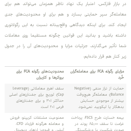
در بازار فارکس، اعتبار یک نهاد ناظر همزمان می‌تواند هم برای
معامله‌گر سپر حمایتی بسازد و هم برای او محدودیت‌های جدی
ایجاد کند. برای اینکه دیدگاهی واقع‌بینانه نسبت به این رگولاتوری
داشته باشید و بدانید این قوانین چگونه مستقیما روی معاملات
شما تأثیر می‌گذارند، جزئیات مزایا و محدودیت‌های آن را در جدول
زیر کنار هم قرار داده‌ایم:
مزایای رگوله FCA برای معامله‌گران
محدودیت‌های رگوله FCA برای
خُرد
بروکرها و کاربران
حمایت از تراز منفی (Negative
سقف اهرم معاملاتی (Leverage
Balance): معامله‌گر هیچ‌وقت
Cap): لوریج برای جفت‌ارزهای اصلی
بیشتر از موجودی حسابش
حداکثر ۳۰:۱ و برای جفت‌ارزهای
بدهکار یا لیکویید نمی‌شود.
فرعی ۲۰:۱ است.
بیمه خسارت طرح FSCS: پرداخت
ممنوعیت مشتقات کریپتو: فروش
غرامت تا سقف ۸۵,۰۰۰ پوند در
و معامله هرگونه قرارداد CFD،
صورت شکست یا ورشکستگی
آپشن و فیوچرز ارزهای دیجیتال