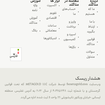
درباره
معامله در
ابزار ها
آموزش
متاگلد
متاگلد
اکسپرت
واژه
ما که
حساب‌های
نامه
تقویم
هستیم
ما
اقتصادی
آموزش
با ما
واریز و
متاگلد
ساعات
ارتباط
برداشت
معاملاتی
بلاگ
بگیرید
اسپرد و
اندیکاتورها
قوانین
کمیسیون
متاگلد
بازارها
سوالات
فارسی
متداول
هشدار ریسک
وب‌سایت fxmetagold.com توسط شرکت METAGOLD LLC که تحت قوانین
گرجستان و با شماره ثبت ۴۰۴۶۵۱۲۴۸ از سال ۲۰۲۲ به آدرس تفلیس، منطقه
ایسانی، خیابان ویکتور نانیشویلی 11، واحد 3 ثبت شده، اداره می‌گردد.