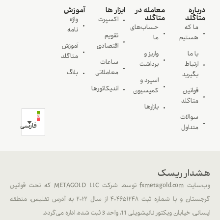
درباره
معامله در
ابزار ها
آموزش
متاگلد
متاگلد
اکسپرت
واژه
ما که
حساب‌های
نامه
تقویم
هستیم
ما
اقتصادی
آموزش
با ما
واریز و
متاگلد
ساعات
ارتباط
برداشت
معاملاتی
بلاگ
بگیرید
اسپرد و
اندیکاتورها
قوانین
کمیسیون
متاگلد
بازارها
سوالات
فارسی
متداول
هشدار ریسک
وب‌سایت fxmetagold.com توسط شرکت METAGOLD LLC که تحت قوانین
گرجستان و با شماره ثبت ۴۰۴۶۵۱۲۴۸ از سال ۲۰۲۲ به آدرس تفلیس، منطقه
ایسانی، خیابان ویکتور نانیشویلی 11، واحد 3 ثبت شده، اداره می‌گردد.