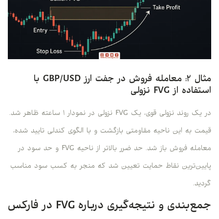
مثال ۲: معامله فروش در جفت ارز GBP/USD با
استفاده از FVG نزولی
در یک روند نزولی قوی، یک FVG نزولی در نمودار ۱ ساعته ظاهر شد.
قیمت به این ناحیه مقاومتی بازگشت و با الگوی کندلی تایید شده،
معامله فروش باز شد. حد ضرر بالاتر از ناحیه FVG و حد سود در
پایین‌ترین نقاط حمایت تعیین شد که منجر به کسب سود مناسب
گردید.
جمع‌بندی و نتیجه‌گیری درباره FVG در فارکس