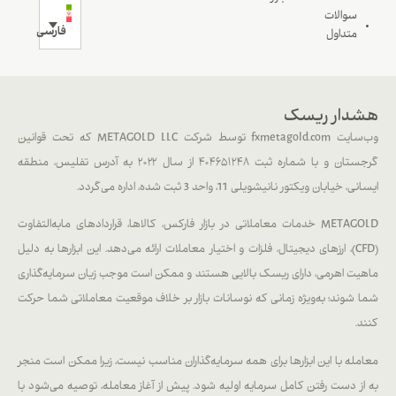
سوالات
فارسی
متداول
هشدار ریسک
وب‌سایت fxmetagold.com توسط شرکت METAGOLD LLC که تحت قوانین
گرجستان و با شماره ثبت ۴۰۴۶۵۱۲۴۸ از سال ۲۰۲۲ به آدرس تفلیس، منطقه
ایسانی، خیابان ویکتور نانیشویلی 11، واحد 3 ثبت شده، اداره می‌گردد.
METAGOLD خدمات معاملاتی در بازار فارکس، کالاها، قراردادهای مابه‌التفاوت
(CFD)، ارزهای دیجیتال، فلزات و اختیار معاملات ارائه می‌دهد. این ابزارها به دلیل
ماهیت اهرمی، دارای ریسک بالایی هستند و ممکن است موجب زیان سرمایه‌گذاری
شما شوند؛ به‌ویژه زمانی که نوسانات بازار بر خلاف موقعیت معاملاتی شما حرکت
کنند.
معامله با این ابزارها برای همه سرمایه‌گذاران مناسب نیست، زیرا ممکن است منجر
به از دست رفتن کامل سرمایه اولیه شود. پیش از آغاز معامله، توصیه می‌شود با