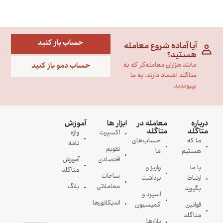
حساب باز کنید
آیا آماده شروع معامله
هستید؟
حساب دمو باز کنید
مانند هزاران معامله‌گر که به
متاگلد اعتماد دارند، به ما
بپیوندید.
درباره
معامله در
ابزار ها
آموزش
متاگلد
متاگلد
اکسپرت
واژه
ما که
حساب‌های
نامه
تقویم
هستیم
ما
اقتصادی
آموزش
با ما
واریز و
متاگلد
ساعات
ارتباط
برداشت
معاملاتی
بلاگ
بگیرید
اسپرد و
اندیکاتورها
قوانین
کمیسیون
متاگلد
بازارها