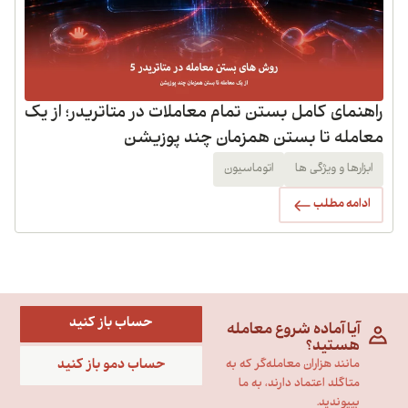
راهنمای کامل بستن تمام معاملات در متاتریدر؛ از یک
معامله تا بستن همزمان چند پوزیشن
ابزارها و ویژگی ها
اتوماسیون
ادامه مطلب
حساب باز کنید
آیا آماده شروع معامله
هستید؟
حساب دمو باز کنید
مانند هزاران معامله‌گر که به
متاگلد اعتماد دارند، به ما
بپیوندید.