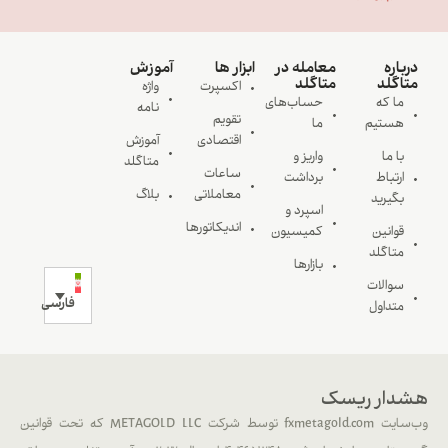
درباره
معامله در
ابزار ها
آموزش
متاگلد
متاگلد
اکسپرت
واژه
ما که
حساب‌های
نامه
تقویم
هستیم
ما
اقتصادی
آموزش
با ما
واریز و
متاگلد
ساعات
ارتباط
برداشت
معاملاتی
بلاگ
بگیرید
اسپرد و
اندیکاتورها
قوانین
کمیسیون
متاگلد
بازارها
سوالات
فارسی
متداول
هشدار ریسک
وب‌سایت fxmetagold.com توسط شرکت METAGOLD LLC که تحت قوانین