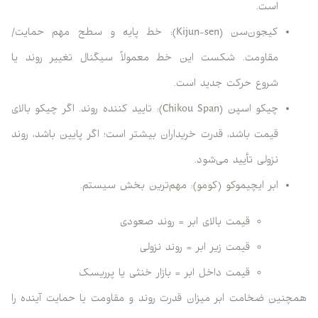
است.
کیجون‌سن (Kijun-sen): خط پایه و سطح مهم حمایت/
مقاومت. شکست این خط معمولاً سیگنال تغییر روند یا
شروع حرکت جدید است.
چیکو اسپن (Chikou Span): تایید کننده روند. اگر چیکو بالای
قیمت باشد، قدرت خریداران بیشتر است؛ اگر پایین باشد، روند
نزولی تأیید می‌شود.
ابر ایچیموکو (کومو): مهم‌ترین بخش سیستم.
قیمت بالای ابر = روند صعودی
قیمت زیر ابر = روند نزولی
قیمت داخل ابر = بازار خنثی یا پرریسک
همچنین ضخامت ابر میزان قدرت روند و مقاومت یا حمایت آینده را