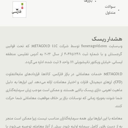
بازارها
سوالات
فارسی
متداول
هشدار ریسک
وب‌سایت fxmetagold.com توسط شرکت METAGOLD LLC که تحت قوانین
گرجستان و با شماره ثبت ۴۰۴۶۵۱۲۴۸ از سال ۲۰۲۲ به آدرس تفلیس، منطقه
ایسانی، خیابان ویکتور نانیشویلی 11، واحد 3 ثبت شده، اداره می‌گردد.
METAGOLD خدمات معاملاتی در بازار فارکس، کالاها، قراردادهای مابه‌التفاوت
(CFD)، ارزهای دیجیتال، فلزات و اختیار معاملات ارائه می‌دهد. این ابزارها به دلیل
ماهیت اهرمی، دارای ریسک بالایی هستند و ممکن است موجب زیان سرمایه‌گذاری
شما شوند؛ به‌ویژه زمانی که نوسانات بازار بر خلاف موقعیت معاملاتی شما حرکت
کنند.
معامله با این ابزارها برای همه سرمایه‌گذاران مناسب نیست، زیرا ممکن است منجر
به از دست رفتن کامل سرمایه اولیه شود. پیش از آغاز معامله، توصیه می‌شود با