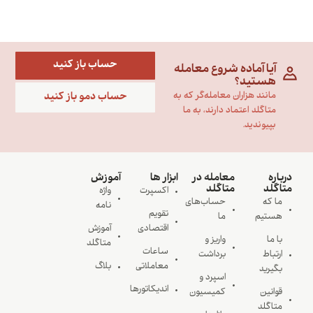
حساب باز کنید
آیا آماده شروع معامله
هستید؟
حساب دمو باز کنید
مانند هزاران معامله‌گر که به
متاگلد اعتماد دارند، به ما
بپیوندید.
درباره
معامله در
ابزار ها
آموزش
متاگلد
متاگلد
اکسپرت
واژه
ما که
حساب‌های
نامه
تقویم
هستیم
ما
اقتصادی
آموزش
با ما
واریز و
متاگلد
ساعات
ارتباط
برداشت
معاملاتی
بلاگ
بگیرید
اسپرد و
اندیکاتورها
قوانین
کمیسیون
متاگلد