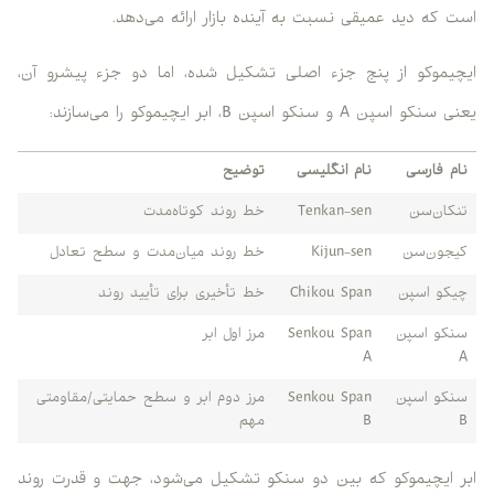
است که دید عمیقی نسبت به آینده بازار ارائه می‌دهد.
ایچیموکو از پنج جزء اصلی تشکیل شده، اما دو جزء پیشرو آن،
یعنی سنکو اسپن A و سنکو اسپن B، ابر ایچیموکو را می‌سازند:
نام فارسی
نام انگلیسی
توضیح
تنکان‌سن
Tenkan-sen
خط روند کوتاه‌مدت
کیجون‌سن
Kijun-sen
خط روند میان‌مدت و سطح تعادل
چیکو اسپن
Chikou Span
خط تأخیری برای تأیید روند
سنکو اسپن
Senkou Span
مرز اول ابر
A
A
سنکو اسپن
Senkou Span
مرز دوم ابر و سطح حمایتی/مقاومتی
B
B
مهم
ابر ایچیموکو که بین دو سنکو تشکیل می‌شود، جهت و قدرت روند