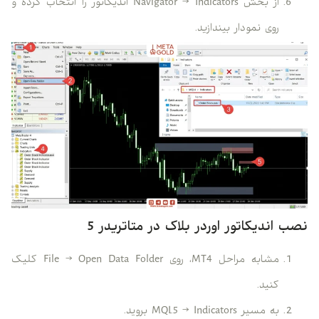
از بخش Navigator → Indicators اندیکاتور را انتخاب کرده و
روی نمودار بیندازید.
نصب اندیکاتور اوردر بلاک در متاتریدر 5
مشابه مراحل MT4، روی File → Open Data Folder کلیک
کنید.
به مسیر MQL5 → Indicators بروید.