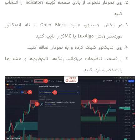
روی نمودار دلخواه، از بالای صفحه گزینه Indicators را انتخاب
کنید.
در بخش جستجو، عبارت Order Block یا نام اندیکاتور
موردنظر (مثل LuxAlgo یا SMC) را تایپ کنید.
روی اندیکاتور کلیک کرده و به نمودار اضافه کنید.
از قسمت تنظیمات می‌توانید رنگ‌ها، تایم‌فریم‌ها و هشدارها
را شخصی‌سازی کنید.