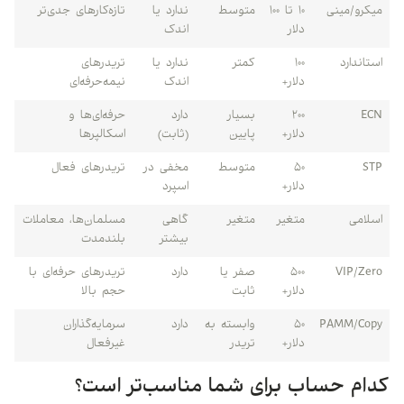
میکرو/مینی
۱۰ تا ۱۰۰
متوسط
ندارد یا
تازه‌کارهای جدی‌تر
دلار
اندک
استاندارد
۱۰۰
کمتر
ندارد یا
تریدرهای
دلار+
اندک
نیمه‌حرفه‌ای
ECN
۲۰۰
بسیار
دارد
حرفه‌ای‌ها و
دلار+
پایین
(ثابت)
اسکالپرها
STP
۵۰
متوسط
مخفی در
تریدرهای فعال
دلار+
اسپرد
اسلامی
متغیر
متغیر
گاهی
مسلمان‌ها، معاملات
بیشتر
بلندمدت
VIP/Zero
۵۰۰
صفر یا
دارد
تریدرهای حرفه‌ای با
دلار+
ثابت
حجم بالا
PAMM/Copy
۵۰
وابسته به
دارد
سرمایه‌گذاران
دلار+
تریدر
غیرفعال
کدام حساب برای شما مناسب‌تر است؟