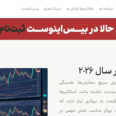
درباره‌ما
راهکار ویژه ایرانیان
شریک تجاری
بِیس اینوست
ل 2026
جرای سریع سفارش‌ها، نقدینگی
دودیت داشته باشد. اسکالپرها
ت، به بروکری نیاز دارند که
خاب بروکر مناسب نقش مهمی در