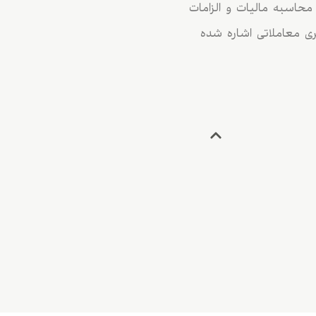
الیات فارکس در آمریکا، شامل Section 988 و Section 1256، نحوه محاسبه مالیات و الزامات
ی معاملاتی اشاره شده