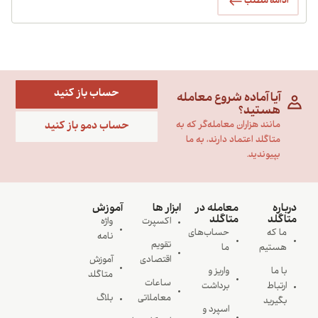
ادامه مطلب
حساب باز کنید
آیا آماده شروع معامله
هستید؟
حساب دمو باز کنید
مانند هزاران معامله‌گر که به
متاگلد اعتماد دارند، به ما
بپیوندید.
رباره
معامله در
ابزار ها
آموزش
تاگلد
متاگلد
اکسپرت
واژه
ما که
حساب‌های
نامه
تقویم
هستیم
ما
اقتصادی
آموزش
با ما
واریز و
متاگلد
ساعات
ارتباط
برداشت
معاملاتی
بلاگ
بگیرید
اسپرد و