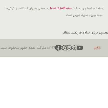
فاده شما از وب‌سایت
fxmetagold.com
به معنای پذیرش استفاده از کوکی‌ها
 بهبود تجربه کاربری است.
 برتری |
ساده. قدرتمند. شفاف.
«۲۰۲۶» متاگلد. همه حقوق محفوظ است.