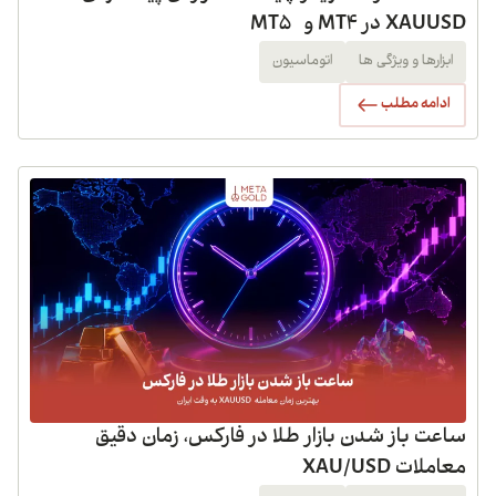
XAUU در MT4 و MT5
ابزارها و ویژگی ها
اتوماسیون
ادامه مطلب
اعت باز شدن بازار طلا در فارکس، زمان دقیق
املات XAU/USD