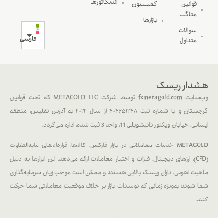
اندیکاتورها
قوانین
کمیسیون
متاگلد
بازارها
سوالات
فارسی
متداول
دار ریسک
وب‌سایت fxmetagold.com توسط شرکت METAGOLD LLC که تحت قوانین
گرجستان و با شماره ثبت ۴۰۴۶۵۱۲۴۸ از سال ۲۰۲۲ به آدرس تفلیس، منطقه
ی، خیابان ویکتور نانیشویلی 11، واحد 3 ثبت شده، اداره می‌گردد.
METAGOLD خدمات معاملاتی در بازار فارکس، کالاها، قراردادهای مابه‌التفاوت
(CFD)، ارزهای دیجیتال، فلزات و اختیار معاملات ارائه می‌دهد. این ابزارها به دلیل
یت اهرمی، دارای ریسک بالایی هستند و ممکن است موجب زیان سرمایه‌گذاری
 شوند؛ به‌ویژه زمانی که نوسانات بازار بر خلاف موقعیت معاملاتی شما حرکت
د.